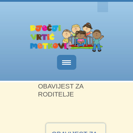
Naslovnica
OBAVIJEST ZA
O nama
RODITELJE
Obavijesti
Kutak za roditelje
Dokumenti