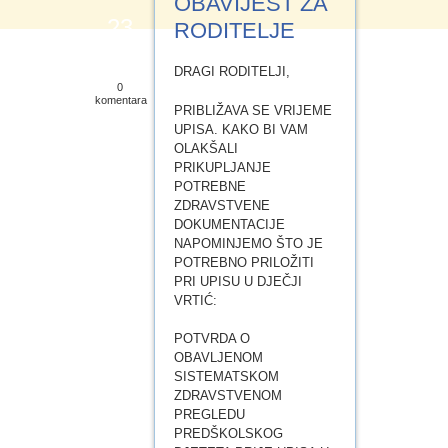
OBAVIJEST ZA
23
e-Vrtić
RODITELJE
TRA.2025
DRAGI RODITELJI,
0
komentara
PRIBLIŽAVA SE VRIJEME
UPISA. KAKO BI VAM
OLAKŠALI
PRIKUPLJANJE
POTREBNE
ZDRAVSTVENE
DOKUMENTACIJE
NAPOMINJEMO ŠTO JE
POTREBNO PRILOŽITI
PRI UPISU U DJEČJI
VRTIĆ:
POTVRDA O
OBAVLJENOM
SISTEMATSKOM
ZDRAVSTVENOM
PREGLEDU
PREDŠKOLSKOG