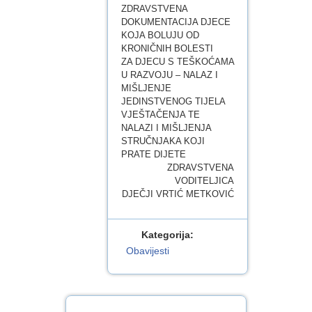
ZDRAVSTVENA
DOKUMENTACIJA DJECE
KOJA BOLUJU OD
KRONIČNIH BOLESTI
ZA DJECU S TEŠKOĆAMA
U RAZVOJU – NALAZ I
MIŠLJENJE
JEDINSTVENOG TIJELA
VJEŠTAČENJA TE
NALAZI I MIŠLJENJA
STRUČNJAKA KOJI
PRATE DIJETE
ZDRAVSTVENA
VODITELJICA
DJEČJI VRTIĆ METKOVIĆ
Kategorija:
Obavijesti