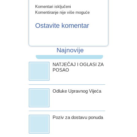
za
Komentari isključeni
OBAVIJEST
Komentiranje nije više moguće
ZA
RODITELJE
Ostavite komentar
Najnovije
NATJEČAJ I OGLASI ZA
POSAO
Odluke Upravnog Vijeća
Poziv za dostavu ponuda