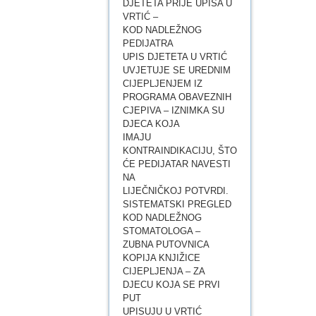
DJETETA PRIJE UPISA U
VRTIĆ –
KOD NADLEŽNOG
PEDIJATRA
UPIS DJETETA U VRTIĆ
UVJETUJE SE UREDNIM
CIJEPLJENJEM IZ
PROGRAMA OBAVEZNIH
CJEPIVA – IZNIMKA SU
DJECA KOJA
IMAJU
KONTRAINDIKACIJU, ŠTO
ĆE PEDIJATAR NAVESTI
NA
LIJEČNIČKOJ POTVRDI.
SISTEMATSKI PREGLED
KOD NADLEŽNOG
STOMATOLOGA –
ZUBNA PUTOVNICA
KOPIJA KNJIŽICE
CIJEPLJENJA – ZA
DJECU KOJA SE PRVI
PUT
UPISUJU U VRTIĆ