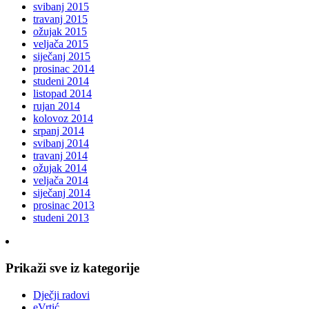
svibanj 2015
travanj 2015
ožujak 2015
veljača 2015
siječanj 2015
prosinac 2014
studeni 2014
listopad 2014
rujan 2014
kolovoz 2014
srpanj 2014
svibanj 2014
travanj 2014
ožujak 2014
veljača 2014
siječanj 2014
prosinac 2013
studeni 2013
Prikaži sve iz kategorije
Dječji radovi
eVrtić