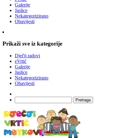
Galerije
Jaslice
Nekategorizirano
Obavijesti
Prikaži sve iz kategorije
Dječji radovi
eVrtić
Galerije
Jaslice
Nekategorizirano
Obavijesti