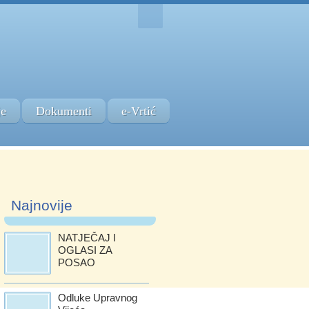
je
Dokumenti
e-Vrtić
Najnovije
NATJEČAJ I
OGLASI ZA
POSAO
Odluke Upravnog