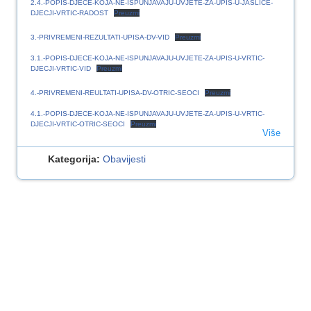
2.4.-POPIS-DJECE-KOJA-NE-ISPUNJAVAJU-UVJETE-ZA-UPIS-U-JASLICE-
DJECJI-VRTIC-RADOST
Preuzmi
3.-PRIVREMENI-REZULTATI-UPISA-DV-VID
Preuzmi
3.1.-POPIS-DJECE-KOJA-NE-ISPUNJAVAJU-UVJETE-ZA-UPIS-U-VRTIC-
DJECJI-VRTIC-VID
Preuzmi
4.-PRIVREMENI-REULTATI-UPISA-DV-OTRIC-SEOCI
Preuzmi
4.1.-POPIS-DJECE-KOJA-NE-ISPUNJAVAJU-UVJETE-ZA-UPIS-U-VRTIC-
DJECJI-VRTIC-OTRIC-SEOCI
Preuzmi
Više
Kategorija:
Obavijesti