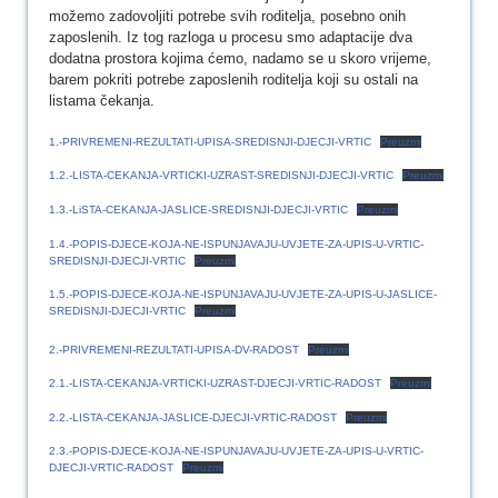
možemo zadovoljiti potrebe svih roditelja, posebno onih
zaposlenih. Iz tog razloga u procesu smo adaptacije dva
dodatna prostora kojima ćemo, nadamo se u skoro vrijeme,
barem pokriti potrebe zaposlenih roditelja koji su ostali na
listama čekanja.
1.-PRIVREMENI-REZULTATI-UPISA-SREDISNJI-DJECJI-VRTIC
Preuzmi
1.2.-LISTA-CEKANJA-VRTICKI-UZRAST-SREDISNJI-DJECJI-VRTIC
Preuzmi
1.3.-LiSTA-CEKANJA-JASLICE-SREDISNJI-DJECJI-VRTIC
Preuzmi
1.4.-POPIS-DJECE-KOJA-NE-ISPUNJAVAJU-UVJETE-ZA-UPIS-U-VRTIC-
SREDISNJI-DJECJI-VRTIC
Preuzmi
1.5.-POPIS-DJECE-KOJA-NE-ISPUNJAVAJU-UVJETE-ZA-UPIS-U-JASLICE-
SREDISNJI-DJECJI-VRTIC
Preuzmi
2.-PRIVREMENI-REZULTATI-UPISA-DV-RADOST
Preuzmi
2.1.-LISTA-CEKANJA-VRTICKI-UZRAST-DJECJI-VRTIC-RADOST
Preuzmi
2.2.-LISTA-CEKANJA-JASLICE-DJECJI-VRTIC-RADOST
Preuzmi
2.3.-POPIS-DJECE-KOJA-NE-ISPUNJAVAJU-UVJETE-ZA-UPIS-U-VRTIC-
DJECJI-VRTIC-RADOST
Preuzmi