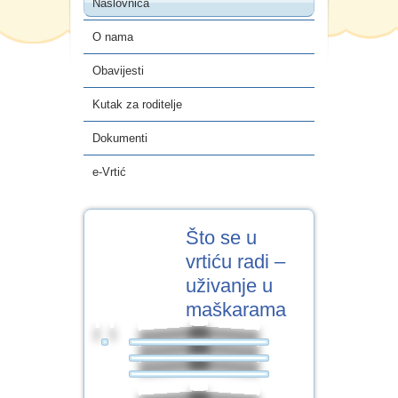
Naslovnica
e-Vrtić
O nama
Obavijesti
Kutak za roditelje
Dokumenti
e-Vrtić
19
Što se u
VELJ.2018
vrtiću radi –
uživanje u
maškarama