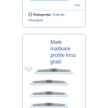
Više
Kategorija:
Galerije
,
Obavijesti
5
Male
VELJ.2018
maškare
prošle kroz
grad