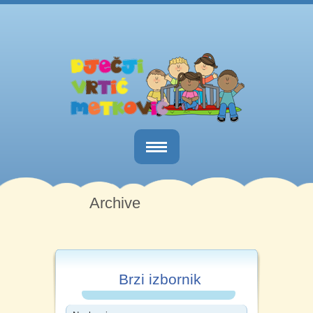
Naslovnica
Archive
O nama
Obavijesti
Kutak za roditelje
Brzi izbornik
Dokumenti