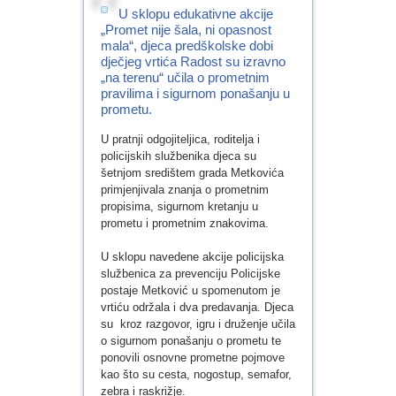
U sklopu edukativne akcije
„Promet nije šala, ni opasnost
mala“, djeca predškolske dobi
dječjeg vrtića Radost su izravno
„na terenu“ učila o prometnim
pravilima i sigurnom ponašanju u
prometu.
U pratnji odgojiteljica, roditelja i
policijskih službenika djeca su
šetnjom središtem grada Metkovića
primjenjivala znanja o prometnim
propisima, sigurnom kretanju u
prometu i prometnim znakovima.
U sklopu navedene akcije policijska
službenica za prevenciju Policijske
postaje Metković u spomenutom je
vrtiću održala i dva predavanja. Djeca
su kroz razgovor, igru i druženje učila
o sigurnom ponašanju o prometu te
ponovili osnovne prometne pojmove
kao što su cesta, nogostup, semafor,
zebra i raskrižje.