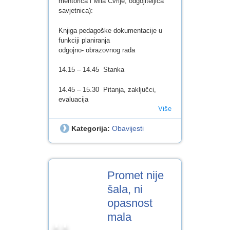
mentorica i Mila Cvrlje, odgojiteljica
savjetnica):
Knjiga pedagoške dokumentacije u
funkciji planiranja
odgojno- obrazovnog rada
14.15 – 14.45 Stanka
14.45 – 15.30 Pitanja, zaključci,
evaluacija
Više
Kategorija:
Obavijesti
8
Promet nije
VELJ.2018
šala, ni
opasnost
mala