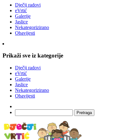
Dječji radovi
eVrtić
Galerije
Jaslice
Nekategorizirano
Obavijesti
Prikaži sve iz kategorije
Dječji radovi
eVrtić
Galerije
Jaslice
Nekategorizirano
Obavijesti