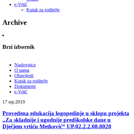
e-Vrtić
Kutak za roditelje
Archive
Brzi izbornik
Naslovnica
O nama
Obavijesti
Kutak za roditelje
Dokumenti
e-Vrtić
17
srp.2019
Provedena edukacija logopedinje u sklopu projekta
„Za skladnije i ugodnije predškolske dane u
Dječjem vrtiću Metković“ UP.02.2.2.08.0020