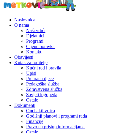
Naslovnica
O nama
Naši vrtići
Djelatnici
Programi
Cijene boravka
Kontakt
Obavijesti
Kutak za roditelje
Kućni red i pravila
Upisi
Prehrana djece
Pedagoška služba
Zdravstvena služba
Savjeti logopeda
Ostalo
Dokumenti
Opći akti vrtića
Godišnji planovi i programi rada
Financije
Pravo na pristup informacijama
Ostalo