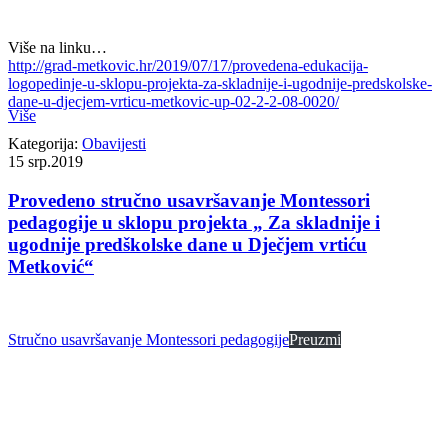
Više na linku…
http://grad-metkovic.hr/2019/07/17/provedena-edukacija-
logopedinje-u-sklopu-projekta-za-skladnije-i-ugodnije-predskolske-
dane-u-djecjem-vrticu-metkovic-up-02-2-2-08-0020/
Više
Kategorija:
Obavijesti
15
srp.2019
Provedeno stručno usavršavanje Montessori
pedagogije u sklopu projekta „ Za skladnije i
ugodnije predškolske dane u Dječjem vrtiću
Metković“
Stručno usavršavanje Montessori pedagogije
Preuzmi