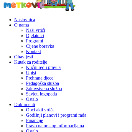
Naslovnica
O nama
Naši vrtići
Djelatnici
Programi
Cijene boravka
Kontakt
Obavijesti
Kutak za roditelje
Kućni red i pravila
Upisi
Prehrana djece
Pedagoška služba
Zdravstvena služba
Savjeti logopeda
Ostalo
Dokumenti
Opći akti vrtića
Godišnji planovi i programi rada
Financije
Pravo na pristup informacijama
Ostalo