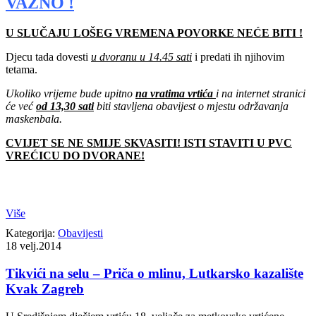
VAŽNO !
U SLUČAJU LOŠEG VREMENA POVORKE NEĆE BITI !
Djecu tada dovesti
u dvoranu u 14.45 sati
i predati ih njihovim
tetama.
Ukoliko vrijeme bude upitno
na vratima vrtića
i na internet stranici
će već
od 13,30 sati
biti stavljena obavijest o mjestu održavanja
maskenbala.
CVIJET SE NE SMIJE SKVASITI! ISTI STAVITI U PVC
VREĆICU DO DVORANE!
Više
Kategorija:
Obavijesti
18
velj.2014
Tikvići na selu – Priča o mlinu, Lutkarsko kazalište
Kvak Zagreb