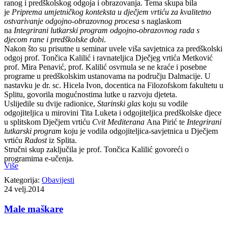
ranog i predškolskog odgoja i obrazovanja. Tema skupa bila
je
Priprema umjetničkog konteksta u dječjem vrtiću za kvalitetno
ostvarivanje odgojno-obrazovnog procesa
s naglaskom
na
Integrirani lutkarski program odgojno-obrazovnog rada s
djecom rane i predškolske dobi
.
Nakon što su prisutne u seminar uvele viša savjetnica za predškolski
odgoj prof. Tončica Kalilić i ravnateljica Dječjeg vrtića Metković
prof. Mira Penavić, prof. Kalilić osvrnula se ne kraće i posebne
programe u predškolskim ustanovama na području Dalmacije. U
nastavku je dr. sc. Hicela Ivon, docentica na Filozofskom fakultetu u
Splitu, govorila mogućnostima lutke u razvoju djeteta.
Uslijedile su dvije radionice,
Starinski glas
koju su vodile
odgojiteljica u mirovini Tita Luketa i odgojiteljica predškolske djece
u splitskom Dječjem vrtiću
Cvit Mediterana
Ana Pirić te
Integrirani
lutkarski program
koju je vodila odgojiteljica-savjetnica u Dječjem
vrtiću
Radost
iz Splita.
Stručni skup zaključila je prof. Tončica Kalilić govoreći o
programima e-učenja.
Više
Kategorija:
Obavijesti
24
velj.2014
Male maškare