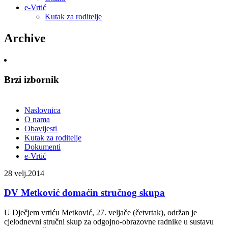
e-Vrtić
Kutak za roditelje
Archive
Brzi izbornik
Naslovnica
O nama
Obavijesti
Kutak za roditelje
Dokumenti
e-Vrtić
28
velj.2014
DV Metković domaćin stručnog skupa
U Dječjem vrtiću Metković, 27. veljače (četvrtak), održan je
cjelodnevni stručni skup za odgojno-obrazovne radnike u sustavu