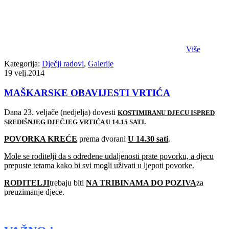
Više
Kategorija:
Dječji radovi
,
Galerije
19
velj.2014
MAŠKARSKE OBAVIJESTI VRTIĆA
Dana 23. veljače (nedjelja) dovesti
KOSTIMIRANU DJECU ISPRED
SREDIŠNJEG DJEČJEG VRTIĆA U 14.15 SATI.
POVORKA KREĆE
prema dvorani
U 14.30 sati
.
Mole se roditelji da s određene udaljenosti prate povorku, a djecu
prepuste tetama kako bi svi mogli uživati u ljepoti povorke.
RODITELJI
trebaju biti
NA TRIBINAMA DO POZIVA
za
preuzimanje djece.