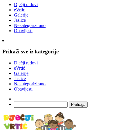
Dječji radovi
eVrtić
Galerije
Jaslice
Nekategorizirano
Obavijesti
Prikaži sve iz kategorije
Dječji radovi
eVrtić
Galerije
Jaslice
Nekategorizirano
Obavijesti