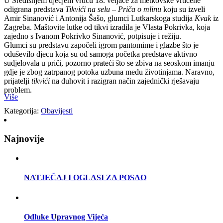
U Središnjem dječjem vrtiću 18. veljače za metkovske vrtićene
odigrana predstava
Tikvići na selu – Priča o mlinu
koju su izveli
Amir Sinanović i Antonija Šašo, glumci Lutkarskoga studija
Kvak
iz
Zagreba. Maštovite lutke od tikvi izradila je Vlasta Pokrivka, koja
zajedno s Ivanom Pokrivko Sinanović, potpisuje i režiju.
Glumci su predstavu započeli igrom pantomime i glazbe što je
oduševilo djecu koja su od samoga početka predstave aktivno
sudjelovala u priči, pozorno prateći što se zbiva na seoskom imanju
gdje je zbog zatrpanog potoka uzbuna među životinjama. Naravno,
prijatelji
tikvići
na duhovit i razigran način zajednički rješavaju
problem.
Više
Kategorija:
Obavijesti
Najnovije
NATJEČAJ I OGLASI ZA POSAO
Odluke Upravnog Vijeća