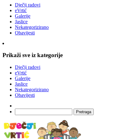
Dječji radovi
eVrtić
Galerije
Jaslice
Nekategorizirano
Obavijesti
Prikaži sve iz kategorije
Dječji radovi
eVrtić
Galerije
Jaslice
Nekategorizirano
Obavijesti