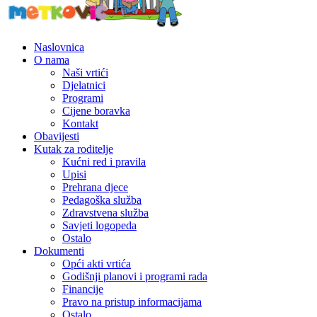
Naslovnica
O nama
Naši vrtići
Djelatnici
Programi
Cijene boravka
Kontakt
Obavijesti
Kutak za roditelje
Kućni red i pravila
Upisi
Prehrana djece
Pedagoška služba
Zdravstvena služba
Savjeti logopeda
Ostalo
Dokumenti
Opći akti vrtića
Godišnji planovi i programi rada
Financije
Pravo na pristup informacijama
Ostalo