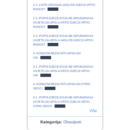
2.2.-LISTA-CEKANJA-JASLICE-DJECJI-VRTIC-
RADOST
Preuzmi
2.3.-POPIS-DJECE-KOJA-NE-ISPUNJAVAJU-
UVJETE-ZA-UPIS-U-VRTIC-DJECJI-VRTIC-
RADOST
Preuzmi
2.4.-POPIS-DJECE-KOJA-NE-ISPUNJAVAJU-
UVJETE-ZA-UPIS-U-JASLICE-DJECJI-VRTIC-
RADOST
Preuzmi
3.-KONACNI-REZULTATI-UPISA-DV-
VID
Preuzmi
3.1.-POPIS-DJECE-KOJA-NE-ISPUNJAVAJU-
UVJETE-ZA-UPIS-U-VRTIC-DJECJI-VRTIC-
VID
Preuzmi
4.-KONACNI-REZULTATI-UPISA-DV-OTRIC-
SEOCI
Preuzmi
4.1.-POPIS-DJECE-KOJA-NE-ISPUNJAVAJU-
UVJETE-ZA-UPIS-U-VRTIC-DJECJI-VRTIC-
OTRIC-SEOCI
Preuzmi
Više
Kategorija:
Obavijesti