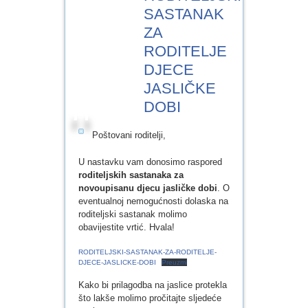
SRP.2024
SASTANAK
ZA
RODITELJE
DJECE
JASLIČKE
DOBI
Poštovani roditelji,
U nastavku vam donosimo raspored
roditeljskih sastanaka za
novoupisanu djecu jasličke dobi
. O
eventualnoj nemogućnosti dolaska na
roditeljski sastanak molimo
obavijestite vrtić. Hvala!
RODITELJSKI-SASTANAK-ZA-RODITELJE-
DJECE-JASLICKE-DOBI
Preuzmi
Kako bi prilagodba na jaslice protekla
što lakše molimo pročitajte sljedeće