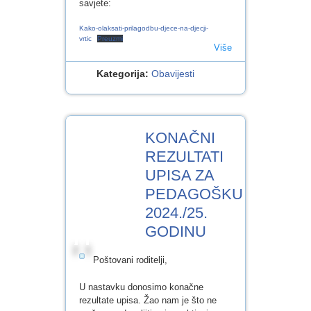
savjete:
Kako-olaksati-prilagodbu-djece-na-djecji-
vrtic
Preuzmi
Više
Kategorija:
Obavijesti
12
KONAČNI
SRP.2024
REZULTATI
UPISA ZA
PEDAGOŠKU
2024./25.
GODINU
Poštovani roditelji,
U nastavku donosimo konačne
rezultate upisa. Žao nam je što ne