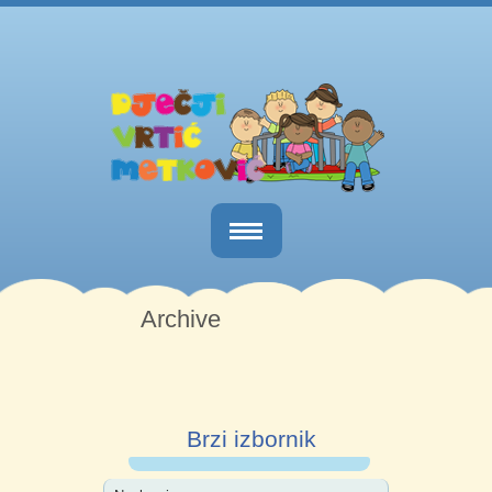
Naslovnica
Archive
O nama
Obavijesti
Kutak za roditelje
Brzi izbornik
Dokumenti