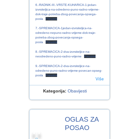
6.-RADNIK-III.-VRSTE-KUHARICA-1-jedan-
izvrsiteljica-na-odredeno-puno-radno-vrijeme-
dok-traje-potreba-zbog-povecanja-opsega-
posla
Preuzmi
7.-SPREMACICA-1jedan-izvrsiteljica-na-
odredeno-nepuno-radno-vrijeme-dok-traje-
potreba-zbog-povecanja-opsega-
posla
Preuzmi
8.-SPREMACICA-2-dva-izvrsiteljice-na-
neodredeno-puno-radno-vrijeme
Preuzmi
9.-SPREMACICA-2-dva-izvrsiteljice-na-
odredeno-puno-radno-vrijeme-povecan-opseg-
posla
Preuzmi
Više
Kategorija:
Obavijesti
1
OGLAS ZA
SRP.2024
POSAO