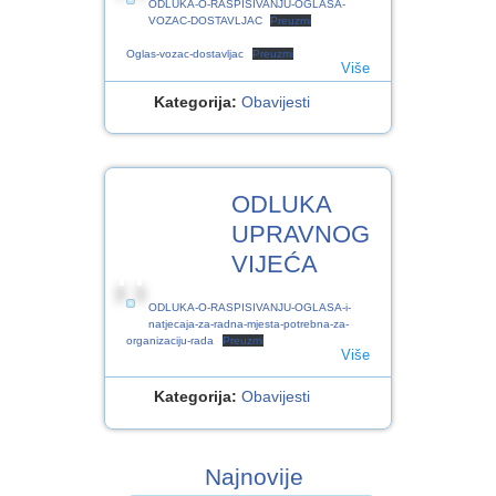
ODLUKA-O-RASPISIVANJU-OGLASA-
VOZAC-DOSTAVLJAC
Preuzmi
Oglas-vozac-dostavljac
Preuzmi
Više
Kategorija:
Obavijesti
1
ODLUKA
SRP.2024
UPRAVNOG
VIJEĆA
ODLUKA-O-RASPISIVANJU-OGLASA-i-
natjecaja-za-radna-mjesta-potrebna-za-
organizaciju-rada
Preuzmi
Više
Kategorija:
Obavijesti
Najnovije