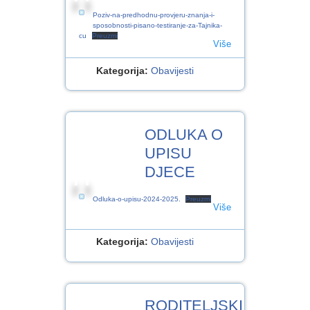
Poziv-na-predhodnu-provjeru-znanja-i-
sposobnosti-pisano-testiranje-za-Tajnika-
cu
Preuzmi
Više
Kategorija:
Obavijesti
12
ODLUKA O
SRP.2024
UPISU
DJECE
Odluka-o-upisu-2024-2025.
Preuzmi
Više
Kategorija:
Obavijesti
12
RODITELJSKI