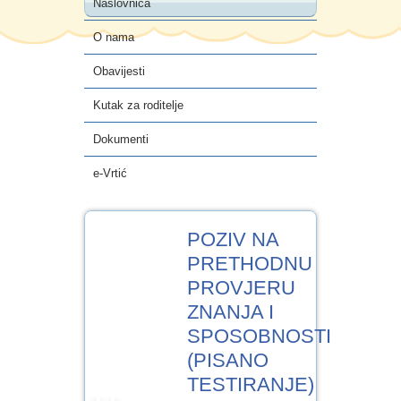
Naslovnica
e-Vrtić
O nama
Obavijesti
Kutak za roditelje
Dokumenti
e-Vrtić
30
POZIV NA
SRP.2024
PRETHODNU
PROVJERU
ZNANJA I
SPOSOBNOSTI
(PISANO
TESTIRANJE)