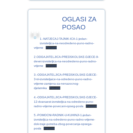
12
OGLASI ZA
SRP.2024
POSAO
1.-NATJECAJ-TAJNIK-ICA-1-jedan-
izvrsiteljica-na-neodredeno-puno-radno-
vrijeme
Preuzmi
2.ODGAJATELJICA-PREDSKOLSKE-DJECE-9-
devet-izvrsiteljica-na-neodredeno-puno-radno-
vrijeme
Preuzmi
3.-ODGAJATELJICA-PREDSKOLSKE-DJECE-
3-tri-izvrsiteljaice-na-odredeno-puno-radno-
vrijeme-zamjena-za-nenazocnog-
djelatnika
Preuzmi
4.-ODGAJATELJICA-PREDSKOLSKE-DJECE-
12-dvanaest-izvrsiteljica-na-odredeno-puno-
radno-vrijeme-povecani-opseg-posla
Preuzmi
5.-POMOCNI-RADNIK-U-KUHINJI-1-jedan-
izvrsiteljica-na-odredeno-puno-radno-vrijeme-
dok-traje-potreba-zbog-povecanja-opsega-
posla
Preuzmi