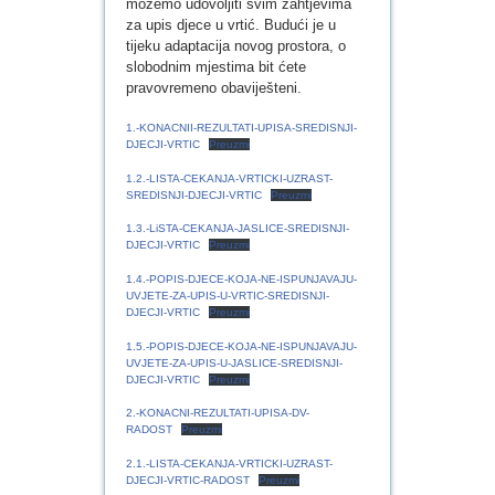
možemo udovoljiti svim zahtjevima
za upis djece u vrtić. Budući je u
tijeku adaptacija novog prostora, o
slobodnim mjestima bit ćete
pravovremeno obaviješteni.
1.-KONACNII-REZULTATI-UPISA-SREDISNJI-
DJECJI-VRTIC
Preuzmi
1.2.-LISTA-CEKANJA-VRTICKI-UZRAST-
SREDISNJI-DJECJI-VRTIC
Preuzmi
1.3.-LiSTA-CEKANJA-JASLICE-SREDISNJI-
DJECJI-VRTIC
Preuzmi
1.4.-POPIS-DJECE-KOJA-NE-ISPUNJAVAJU-
UVJETE-ZA-UPIS-U-VRTIC-SREDISNJI-
DJECJI-VRTIC
Preuzmi
1.5.-POPIS-DJECE-KOJA-NE-ISPUNJAVAJU-
UVJETE-ZA-UPIS-U-JASLICE-SREDISNJI-
DJECJI-VRTIC
Preuzmi
2.-KONACNI-REZULTATI-UPISA-DV-
RADOST
Preuzmi
2.1.-LISTA-CEKANJA-VRTICKI-UZRAST-
DJECJI-VRTIC-RADOST
Preuzmi