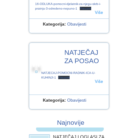
16-ODLUKA-pomocni-djelatnik-za-njegu-skrb-i-
pratnju-3-odredeno-nepuno-1
Preuzmi
Više
Kategorija:
Obavijesti
10
NATJEČAJ
KOL.2022
ZA POSAO
NATJECAJ-POMOCNI-RADNIK-ICA-U-
KUHINJI-1
Preuzmi
Više
Kategorija:
Obavijesti
Najnovije
NATJEČAJ I OGLASI ZA