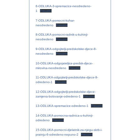
6-ODLUKA-3-spremacice-neodredeno-
1
Preuzmi
7-ODLUKA-pomocni-kuhar-
neodredeno
Preuzmi
8-ODLUKA-pomocni-radnik-u-kuhinji-
neodredeno
Preuzmi
9-ODLUKA-odgojitelji-predskolske-djece-8-
neodredeno
Preuzmi
10-ODLUKA-odgojateljice-predsk-djece-
mirovina-neodredeno
Preuzmi
11-ODLUKA-odgojitelji-predskolske-djece-9-
odredeno-1
Preuzmi
12-ODLUKA-odgojitelji-predskolske-djece-
zamjena-bolovanje-odredeno-1
Preuzmi
13-ODLUKA-spremacice-odredeno-1
Preuzmi
14-ODLUKA-pomocna-radnica-u-kuhinji-
odredeno
Preuzmi
15-ODLUKA-pomocni-djelatnik-za-njegu-skrb-i-
pratnju-6-odredeno-nepuno-2
Preuzmi