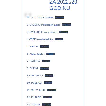
ZA 2022./23.
GODINU
1.-LEPTIRICI-jaslice
Preuzmi
2.-CVJETICI-Montessori-jaslice
Preuzmi
3.-ZVJEZDICE-starije-jaslice
Preuzmi
4.-JEZICI-starija-jaslicka
Preuzmi
5.-RIBICE
Preuzmi
6.-MEDVJEDICI
Preuzmi
7.-PATKICA
Preuzmi
8. DUPINI
Preuzmi
9.-BALONCICI
Preuzmi
10.-PCELICE
Preuzmi
11.-MEDVJEDICI
Preuzmi
12.-ISKRICE
Preuzmi
13.-ZABICE
Preuzmi