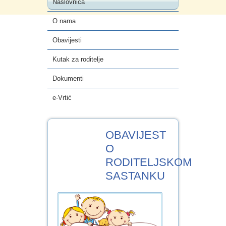
Naslovnica
e-Vrtić
O nama
Obavijesti
Kutak za roditelje
Dokumenti
e-Vrtić
29
OBAVIJEST
KOL.2022
O
RODITELJSKOM
SASTANKU