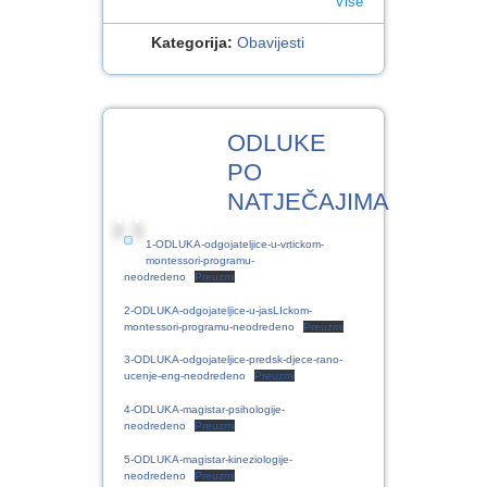
Više
Kategorija:
Obavijesti
23
ODLUKE
KOL.2022
PO
NATJEČAJIMA
1-ODLUKA-odgojateljice-u-vrtickom-
montessori-programu-
neodredeno
Preuzmi
2-ODLUKA-odgojateljice-u-jasLIckom-
montessori-programu-neodredeno
Preuzmi
3-ODLUKA-odgojateljice-predsk-djece-rano-
ucenje-eng-neodredeno
Preuzmi
4-ODLUKA-magistar-psihologije-
neodredeno
Preuzmi
5-ODLUKA-magistar-kineziologije-
neodredeno
Preuzmi