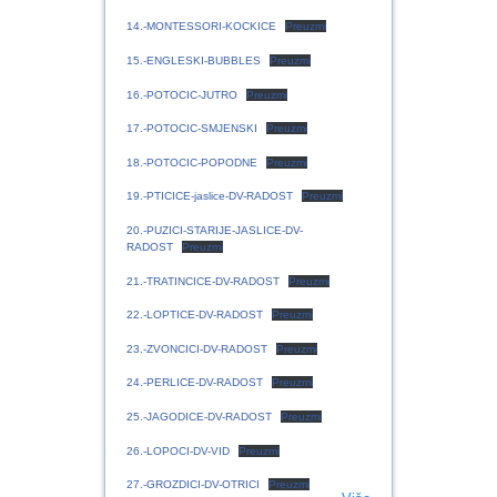
14.-MONTESSORI-KOCKICE
Preuzmi
15.-ENGLESKI-BUBBLES
Preuzmi
16.-POTOCIC-JUTRO
Preuzmi
17.-POTOCIC-SMJENSKI
Preuzmi
18.-POTOCIC-POPODNE
Preuzmi
19.-PTICICE-jaslice-DV-RADOST
Preuzmi
20.-PUZICI-STARIJE-JASLICE-DV-
RADOST
Preuzmi
21.-TRATINCICE-DV-RADOST
Preuzmi
22.-LOPTICE-DV-RADOST
Preuzmi
23.-ZVONCICI-DV-RADOST
Preuzmi
24.-PERLICE-DV-RADOST
Preuzmi
25.-JAGODICE-DV-RADOST
Preuzmi
26.-LOPOCI-DV-VID
Preuzmi
27.-GROZDICI-DV-OTRICI
Preuzmi