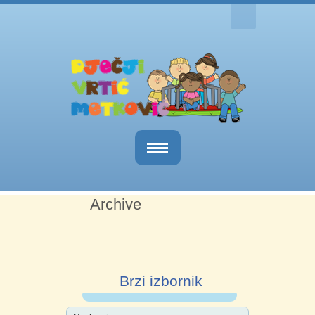
Naslovnica
Archive
O nama
Obavijesti
Kutak za roditelje
Brzi izbornik
Dokumenti