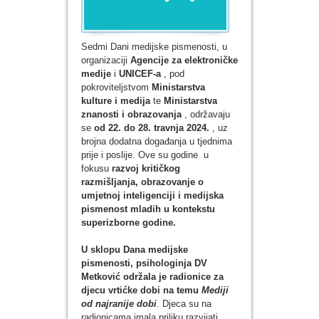
Sedmi Dani medijske pismenosti, u
organizaciji
Agencije za elektroničke
medije
i
UNICEF-a
, pod
pokroviteljstvom
Ministarstva
kulture i medija
te
Ministarstva
znanosti i obrazovanja
, održavaju
se
od 22. do 28. travnja 2024.
, uz
brojna dodatna događanja u tjednima
prije i poslije. Ove su godine u
fokusu
razvoj kritičkog
razmišljanja, obrazovanje o
umjetnoj inteligenciji i medijska
pismenost mladih u kontekstu
superizborne godine.
U sklopu Dana medijske
pismenosti, psihologinja DV
Metković održala je radionice za
djecu vrtićke dobi na temu
Mediji
od najranije dobi
. Djeca su na
radionicama imala priliku razvijati