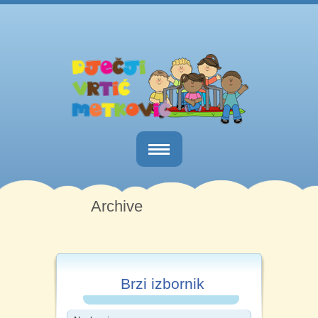
Naslovnica
Archive
O nama
Obavijesti
Kutak za roditelje
Brzi izbornik
Dokumenti