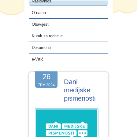
Naslovnica
e-Vrtić
O nama
Obavijesti
Kutak za roditelje
Dokumenti
e-Vrtić
26
Dani
TRA.2024
medijske
pismenosti