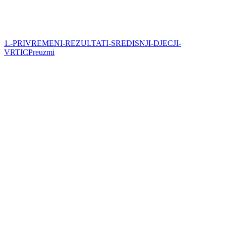
1.-PRIVREMENI-REZULTATI-SREDISNJI-DJECJI-
VRTIC
Preuzmi