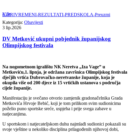
Više
6.-PRIVREMENI-REZULTATI-PREDSKOLA-
Preuzmi
Kategorija:
Obavijesti
3
lip.2026
DV Metković ukupni pobjednik županijskog
Olimpijskog festivala
Na nogometnom igralištu NK Neretva „Iza Vage” u
Metkoviću,1. lipnja, je održana završnica Olimpijskog festivala
dječjih vrtića Dubrovačko-neretvanske županije, koja je
okupila više od 200 djece iz 15 vrtićkih ustanova s područja
cijele županije.
Manifestaciju je svečano otvorio zamjenik gradonačelnika Grada
Metkovića Hrvoje Bebić, koji je tom prilikom svim sudionicima
poželio puno sportske sreće, uspjeha i prije svega zabave u
natjecanjima.
U sportskom i natjecateljskom duhu najmlađi sudionici pokazali su
svoje vještine u nekoliko disciplina prilagođenih njihovoj dobi,