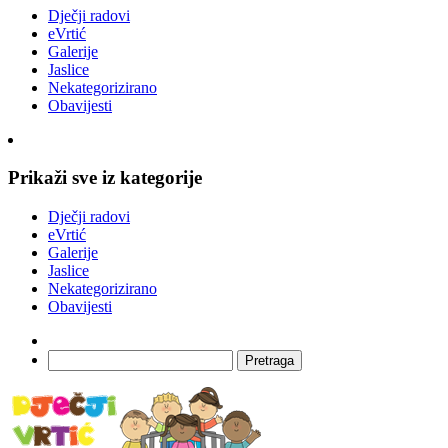
Dječji radovi
eVrtić
Galerije
Jaslice
Nekategorizirano
Obavijesti
Prikaži sve iz kategorije
Dječji radovi
eVrtić
Galerije
Jaslice
Nekategorizirano
Obavijesti