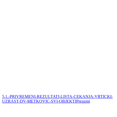
5.1.-PRIVREMENI-REZULTATI-LISTA-CEKANJA-VRTICKI-
UZRAST-DV-METKOVIC-SVI-OBJEKTI
Preuzmi