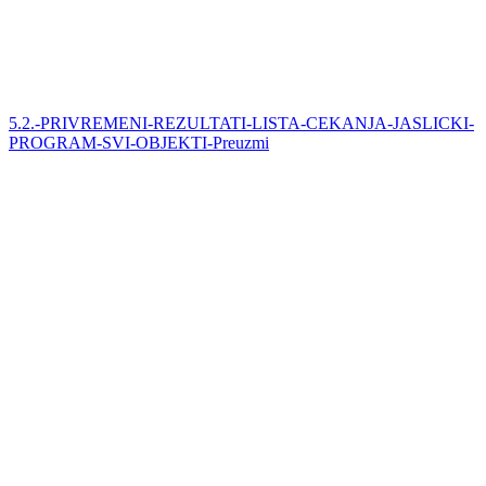
5.2.-PRIVREMENI-REZULTATI-LISTA-CEKANJA-JASLICKI-
PROGRAM-SVI-OBJEKTI-
Preuzmi