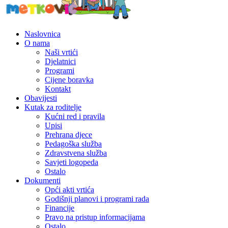
Naslovnica
O nama
Naši vrtići
Djelatnici
Programi
Cijene boravka
Kontakt
Obavijesti
Kutak za roditelje
Kućni red i pravila
Upisi
Prehrana djece
Pedagoška služba
Zdravstvena služba
Savjeti logopeda
Ostalo
Dokumenti
Opći akti vrtića
Godišnji planovi i programi rada
Financije
Pravo na pristup informacijama
Ostalo