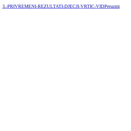
3.-PRIVREMENI-REZULTATI-DJECJI-VRTIC-VID
Preuzmi