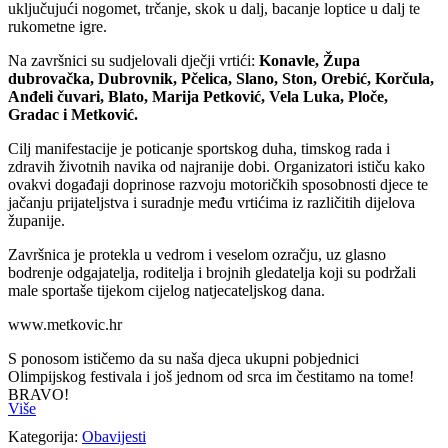
uključujući nogomet, trčanje, skok u dalj, bacanje loptice u dalj te
rukometne igre.
Na završnici su sudjelovali dječji vrtići:
Konavle, Župa
dubrovačka, Dubrovnik, Pčelica, Slano, Ston, Orebić, Korčula,
Anđeli čuvari, Blato, Marija Petković, Vela Luka, Ploče,
Gradac i Metković.
Cilj manifestacije je poticanje sportskog duha, timskog rada i
zdravih životnih navika od najranije dobi. Organizatori ističu kako
ovakvi događaji doprinose razvoju motoričkih sposobnosti djece te
jačanju prijateljstva i suradnje među vrtićima iz različitih dijelova
županije.
Završnica je protekla u vedrom i veselom ozračju, uz glasno
bodrenje odgajatelja, roditelja i brojnih gledatelja koji su podržali
male sportaše tijekom cijelog natjecateljskog dana.
www.metkovic.hr
S ponosom ističemo da su naša djeca ukupni pobjednici
Olimpijskog festivala i još jednom od srca im čestitamo na tome!
BRAVO!
Više
Kategorija:
Obavijesti