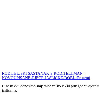
RODITELJSKI-SASTANAK-S-RODITELJIMAN-
NOVOUPISANE-DJECE-JASLICKE-DOBI-1
Preuzmi
U nastavku donosimo smjernice za što lakšu prilagodbu djece u
jaslicama.