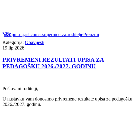
Više
prvi-put-u-jaslicama-smjernice-za-roditelje
Preuzmi
Kategorija:
Obavijesti
19
lip.2026
PRIVREMENI REZULTATI UPISA ZA
PEDAGOŠKU 2026./2027. GODINU
Poštovani roditelji,
U nastavku vam donosimo privremene rezultate upisa za pedagošku
2026./2027. godinu.