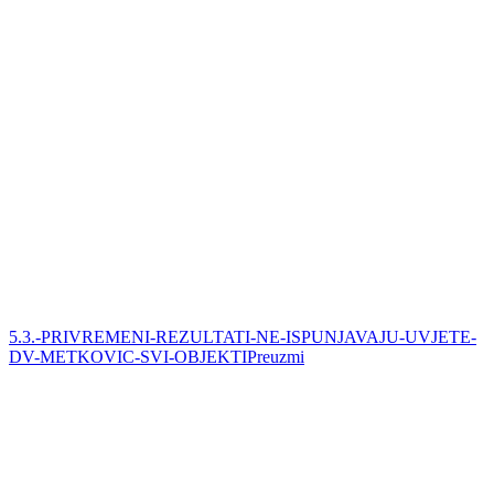
5.3.-PRIVREMENI-REZULTATI-NE-ISPUNJAVAJU-UVJETE-
DV-METKOVIC-SVI-OBJEKTI
Preuzmi