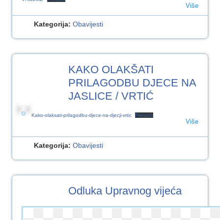
Više
Kategorija:
Obavijesti
14
KAKO OLAKŠATI
SRP.2023
PRILAGODBU DJECE NA
JASLICE / VRTIĆ
Kako-olaksati-prilagodbu-djece-na-djecji-vrtic
Preuzmi
Više
Kategorija:
Obavijesti
13
Odluka Upravnog vijeća
SRP.2023