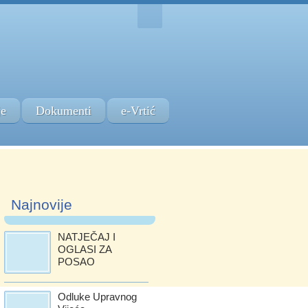
je
Dokumenti
e-Vrtić
Najnovije
NATJEČAJ I
OGLASI ZA
POSAO
Odluke Upravnog