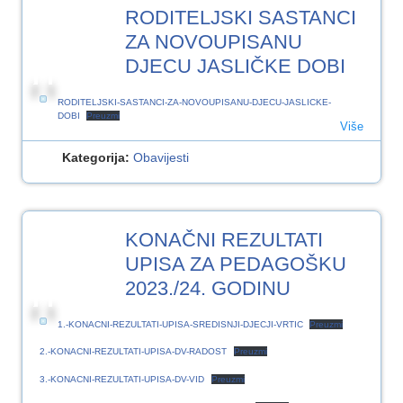
10
RODITELJSKI SASTANCI
SRP.2023
ZA NOVOUPISANU
DJECU JASLIČKE DOBI
RODITELJSKI-SASTANCI-ZA-NOVOUPISANU-DJECU-JASLICKE-
DOBI
Preuzmi
Više
Kategorija:
Obavijesti
10
KONAČNI REZULTATI
SRP.2023
UPISA ZA PEDAGOŠKU
2023./24. GODINU
1.-KONACNI-REZULTATI-UPISA-SREDISNJI-DJECJI-VRTIC
Preuzmi
2.-KONACNI-REZULTATI-UPISA-DV-RADOST
Preuzmi
3.-KONACNI-REZULTATI-UPISA-DV-VID
Preuzmi