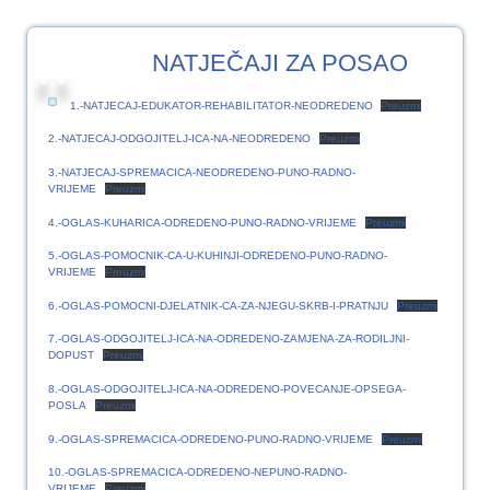
17
NATJEČAJI ZA POSAO
SRP.2023
1.-NATJECAJ-EDUKATOR-REHABILITATOR-NEODREDENO
Preuzmi
2.-NATJECAJ-ODGOJITELJ-ICA-NA-NEODREDENO
Preuzmi
3.-NATJECAJ-SPREMACICA-NEODREDENO-PUNO-RADNO-
VRIJEME
Preuzmi
4.-OGLAS-KUHARICA-ODREDENO-PUNO-RADNO-VRIJEME
Preuzmi
5.-OGLAS-POMOCNIK-CA-U-KUHINJI-ODREDENO-PUNO-RADNO-
VRIJEME
Preuzmi
6.-OGLAS-POMOCNI-DJELATNIK-CA-ZA-NJEGU-SKRB-I-PRATNJU
Preuzmi
7.-OGLAS-ODGOJITELJ-ICA-NA-ODREDENO-ZAMJENA-ZA-RODILJNI-
DOPUST
Preuzmi
8.-OGLAS-ODGOJITELJ-ICA-NA-ODREDENO-POVECANJE-OPSEGA-
POSLA
Preuzmi
9.-OGLAS-SPREMACICA-ODREDENO-PUNO-RADNO-VRIJEME
Preuzmi
10.-OGLAS-SPREMACICA-ODREDENO-NEPUNO-RADNO-
VRIJEME
Preuzmi