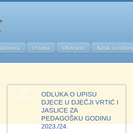
aslovnica
O nama
Obavijesti
Kutak za roditel
18
ODLUKA O UPISU
SRP.2023
DJECE U DJEČJI VRTIĆ I
JASLICE ZA
PEDAGOŠKU GODINU
2023./24.