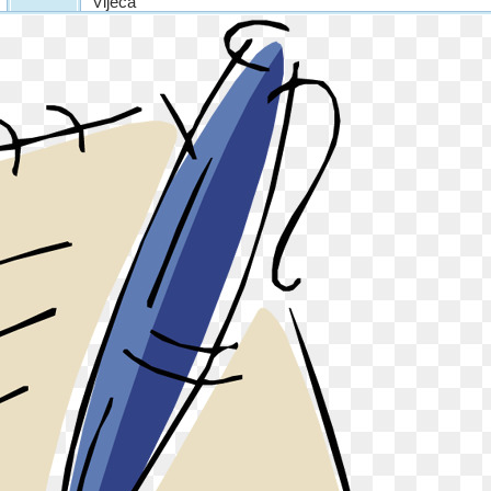
Vijeća
Poziv za dostavu
ponuda
KONAČNI
REZULTATI UPISA
ZA PEDAGOŠKU
2026./27. GODINU
RODITELJSKI
SASTANAK ZA
RODITELJE
DJECE JASLIČKE
DOBI
Poštovani roditelji, Za novoupisanu
djecu ...
Kontakt