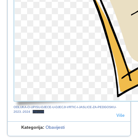
ODLUKA-O-UPISU-DJECE-U-DJECJI-VRTIC-I-JASLICE-ZA-PEDGOSKU-
2023.-2024
Preuzmi
Više
Kategorija:
Obavijesti