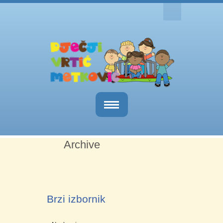
Naslovnica
Archive
O nama
Obavijesti
Kutak za roditelje
Brzi izbornik
Dokumenti