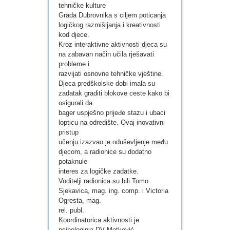
tehničke kulture
Grada Dubrovnika s ciljem poticanja
logičkog razmišljanja i kreativnosti
kod djece.
Kroz interaktivne aktivnosti djeca su
na zabavan način učila rješavati
probleme i
razvijati osnovne tehničke vještine.
Djeca predškolske dobi imala su
zadatak graditi blokove ceste kako bi
osigurali da
bager uspješno prijeđe stazu i ubaci
lopticu na odredište. Ovaj inovativni
pristup
učenju izazvao je oduševljenje među
djecom, a radionice su dodatno
potaknule
interes za logičke zadatke.
Voditelji radionica su bili Tomo
Sjekavica, mag. ing. comp. i Victoria
Ogresta, mag.
rel. publ.
Koordinatorica aktivnosti je
psihologinja DV Metković.