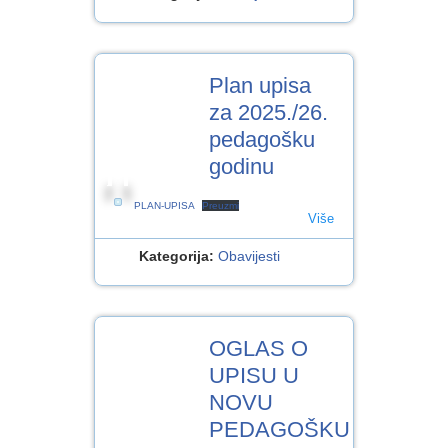
7
Plan upisa
SVI.2025
za 2025./26.
pedagošku
godinu
PLAN-UPISA
Preuzmi
Više
Kategorija:
Obavijesti
6
OGLAS O
SVI.2025
UPISU U
NOVU
PEDAGOŠKU