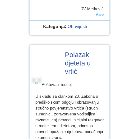
DV Metković
Više
Kategorija:
Obavijesti
8
Polazak
SVI.2025
djeteta u
vrtić
Poštovani roditelji,
U skladu sa člankom 20. Zakona o
predškolskom odgoju i obrazovanju
stručno povjerenstvo vrtića (stručni
suradnici, zdravstvena voditeljica i
ravnateljica) provodi inicijalni razgovor
s roditeljem i djetetom, odnosno
provodi opažanje djetetova ponašanja
i komuniciranja.