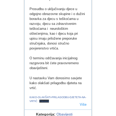
Prosudbu o uključivanju djece u
odgojno obrazovne skupine i o dužini
boravka za djecu s teškoćama u
razvoju, djecu sa zdravstvenim
teškoćama i neurološkim
oštećenjima, kao i djecu koja pri
upisu imaju priložene preporuke
stručnjaka, donosi stručno
povjerenstvo vrtića.
O terminu održavanja inicijalnog
razgovora bit ćete pravovremeno
obaviješteni.
U nastavku Vam donosimo savjete
kako olakšati prilagodbu djeteta na
vrtić.
KAKO-OLAKŠATI-PRILAGODBU-DJETETA-NA-
VRTIĆ
Preuzmi
Više
Kategorija:
Obavijesti