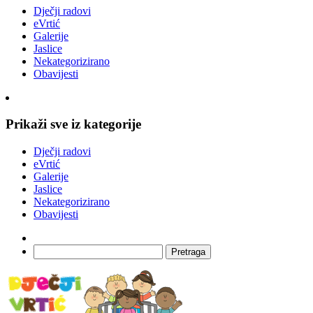
Dječji radovi
eVrtić
Galerije
Jaslice
Nekategorizirano
Obavijesti
Prikaži sve iz kategorije
Dječji radovi
eVrtić
Galerije
Jaslice
Nekategorizirano
Obavijesti