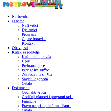
Naslovnica
O nama
Naši vrtići
Djelatnici
Programi
Cijene boravka
Kontakt
Obavijesti
Kutak za roditelje
Kućni red i pravila
Upisi
Prehrana djece
Pedagoška služba
Zdravstvena služba
Savjeti logopeda
Ostalo
Dokumenti
Opći akti vrtića
Godišnji planovi i programi rada
Financije
Pravo na pristup informacijama
Ostalo