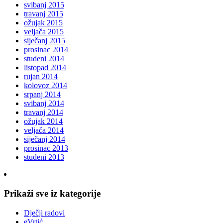
svibanj 2015
travanj 2015
ožujak 2015
veljača 2015
siječanj 2015
prosinac 2014
studeni 2014
listopad 2014
rujan 2014
kolovoz 2014
srpanj 2014
svibanj 2014
travanj 2014
ožujak 2014
veljača 2014
siječanj 2014
prosinac 2013
studeni 2013
Prikaži sve iz kategorije
Dječji radovi
eVrtić