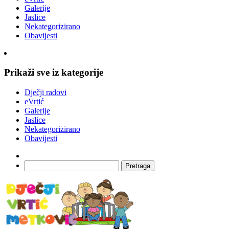
Galerije
Jaslice
Nekategorizirano
Obavijesti
Prikaži sve iz kategorije
Dječji radovi
eVrtić
Galerije
Jaslice
Nekategorizirano
Obavijesti