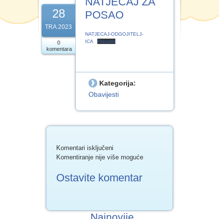
NATJEČAJ ZA
28
e-Vrtić
POSAO
TRA.2023
NATJECAJ-ODGOJITELJ-
ICA
Preuzmi
0
komentara
Kategorija:
Obavijesti
za
Komentari isključeni
NATJEČAJ
Komentiranje nije više moguće
ZA
POSAO
Ostavite komentar
Najnovije