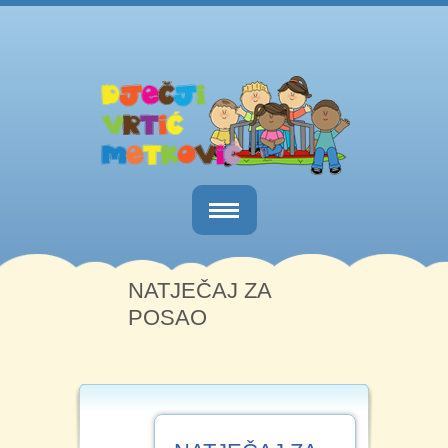
Naslovnica
NATJEČAJ ZA
O nama
POSAO
Obavijesti
Kutak za roditelje
Dokumenti