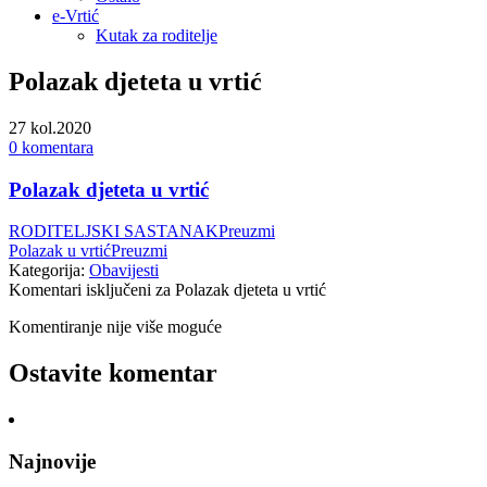
e-Vrtić
Kutak za roditelje
Polazak djeteta u vrtić
27
kol.2020
0 komentara
Polazak djeteta u vrtić
RODITELJSKI SASTANAK
Preuzmi
Polazak u vrtić
Preuzmi
Kategorija:
Obavijesti
Komentari isključeni
za Polazak djeteta u vrtić
Komentiranje nije više moguće
Ostavite komentar
Najnovije