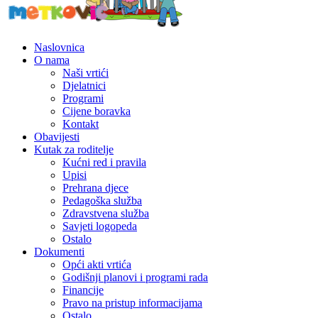
Naslovnica
O nama
Naši vrtići
Djelatnici
Programi
Cijene boravka
Kontakt
Obavijesti
Kutak za roditelje
Kućni red i pravila
Upisi
Prehrana djece
Pedagoška služba
Zdravstvena služba
Savjeti logopeda
Ostalo
Dokumenti
Opći akti vrtića
Godišnji planovi i programi rada
Financije
Pravo na pristup informacijama
Ostalo