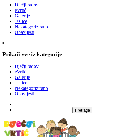
Dječji radovi
eVrtić
Galerije
Jaslice
Nekategorizirano
Obavijesti
Prikaži sve iz kategorije
Dječji radovi
eVrtić
Galerije
Jaslice
Nekategorizirano
Obavijesti