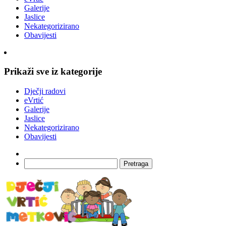
Galerije
Jaslice
Nekategorizirano
Obavijesti
Prikaži sve iz kategorije
Dječji radovi
eVrtić
Galerije
Jaslice
Nekategorizirano
Obavijesti