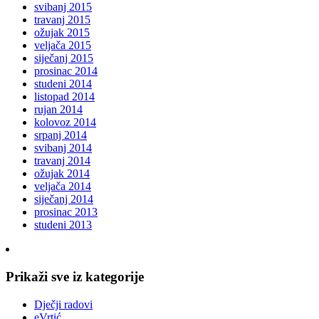
svibanj 2015
travanj 2015
ožujak 2015
veljača 2015
siječanj 2015
prosinac 2014
studeni 2014
listopad 2014
rujan 2014
kolovoz 2014
srpanj 2014
svibanj 2014
travanj 2014
ožujak 2014
veljača 2014
siječanj 2014
prosinac 2013
studeni 2013
Prikaži sve iz kategorije
Dječji radovi
eVrtić