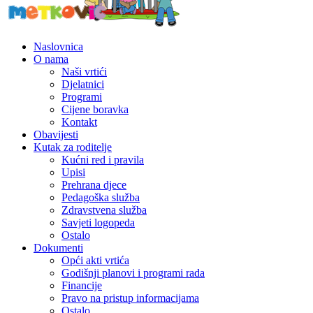
Naslovnica
O nama
Naši vrtići
Djelatnici
Programi
Cijene boravka
Kontakt
Obavijesti
Kutak za roditelje
Kućni red i pravila
Upisi
Prehrana djece
Pedagoška služba
Zdravstvena služba
Savjeti logopeda
Ostalo
Dokumenti
Opći akti vrtića
Godišnji planovi i programi rada
Financije
Pravo na pristup informacijama
Ostalo