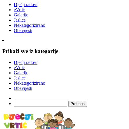
Dječji radovi
eVrtić
Galerije
Jaslice
Nekategorizirano
Obavijesti
Prikaži sve iz kategorije
Dječji radovi
eVrtić
Galerije
Jaslice
Nekategorizirano
Obavijesti