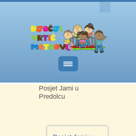
Naslovnica
Posjet Jami u
O nama
Predolcu
Obavijesti
Kutak za roditelje
Dokumenti