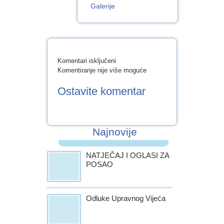
Galerije
za
Komentari isključeni
Posjet
Komentiranje nije više moguće
Jami
u
Ostavite komentar
Predolcu
Najnovije
NATJEČAJ I OGLASI ZA
POSAO
Odluke Upravnog Vijeća