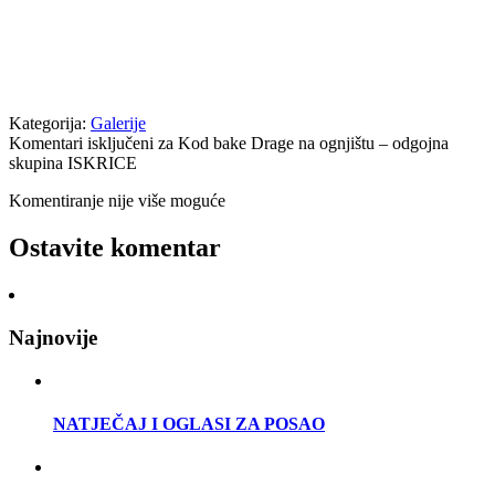
Kategorija:
Galerije
Komentari isključeni
za Kod bake Drage na ognjištu – odgojna
skupina ISKRICE
Komentiranje nije više moguće
Ostavite komentar
Najnovije
NATJEČAJ I OGLASI ZA POSAO