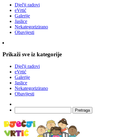
Dječji radovi
eVrtić
Galerije
Jaslice
Nekategorizirano
Obavijesti
Prikaži sve iz kategorije
Dječji radovi
eVrtić
Galerije
Jaslice
Nekategorizirano
Obavijesti