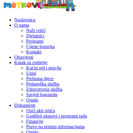
Naslovnica
O nama
Naši vrtići
Djelatnici
Programi
Cijene boravka
Kontakt
Obavijesti
Kutak za roditelje
Kućni red i pravila
Upisi
Prehrana djece
Pedagoška služba
Zdravstvena služba
Savjeti logopeda
Ostalo
Dokumenti
Opći akti vrtića
Godišnji planovi i programi rada
Financije
Pravo na pristup informacijama
Ostalo