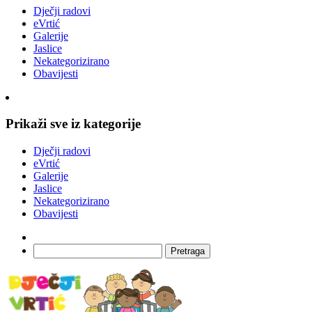
Dječji radovi
eVrtić
Galerije
Jaslice
Nekategorizirano
Obavijesti
Prikaži sve iz kategorije
Dječji radovi
eVrtić
Galerije
Jaslice
Nekategorizirano
Obavijesti