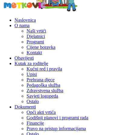
Naslovnica
O nama
Naši vrtići
Djelatnici
Programi
Cijene boravka
Kontakt
Obavijesti
Kutak za roditelje
Kućni red i pravila
Upisi
Prehrana djece
Pedagoška služba
Zdravstvena služba
Savjeti logopeda
Ostalo
Dokumenti
Opći akti vrtića
Godišnji planovi i programi rada
Financije
Pravo na pristup informacijama
Ostalo