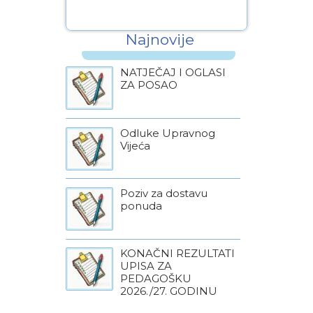
pedagošku
godinu
Najnovije
NATJEČAJ I OGLASI
ZA POSAO
Odluke Upravnog
Vijeća
Poziv za dostavu
ponuda
KONAČNI REZULTATI
UPISA ZA
PEDAGOŠKU
2026./27. GODINU