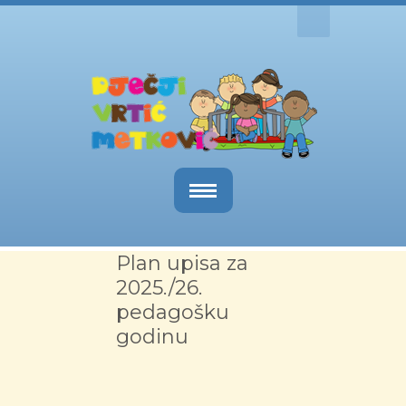
Naslovnica
Plan upisa za
O nama
2025./26.
pedagošku
Obavijesti
godinu
Kutak za roditelje
Dokumenti