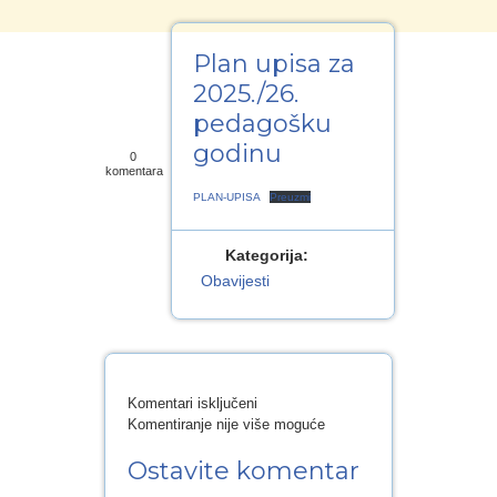
e-Vrtić
Plan upisa za
7
2025./26.
pedagošku
SVI.2025
godinu
0
komentara
PLAN-UPISA
Preuzmi
Kategorija:
Obavijesti
za
Komentari isključeni
Plan
Komentiranje nije više moguće
upisa
Ostavite komentar
za
2025./26.