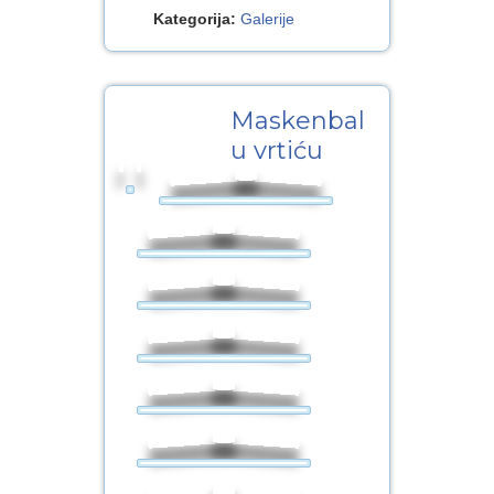
Kategorija:
Galerije
11
Maskenbal
OŽU.2014
u vrtiću