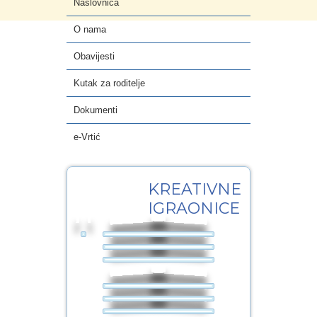
Naslovnica
e-Vrtić
O nama
Obavijesti
Kutak za roditelje
Dokumenti
e-Vrtić
22
KREATIVNE
OŽU.2014
IGRAONICE