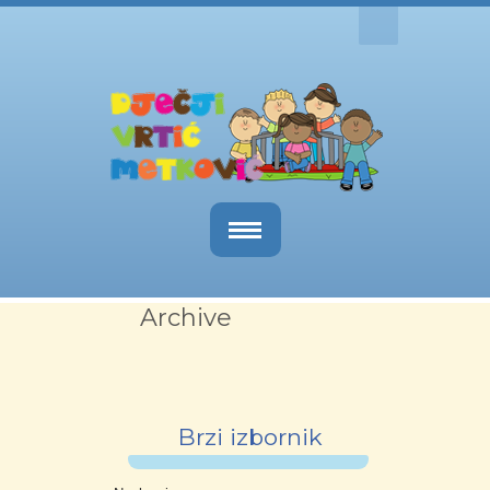
Naslovnica
Archive
O nama
Obavijesti
Kutak za roditelje
Brzi izbornik
Dokumenti