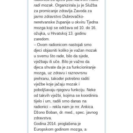
radi mozak
. Organizirala ju je Služba
za promicanje zdravlja Zavoda za
javno zdravstvo Dubrovačko-
neretvanske županije u okviru Tjedna
mozga koji se održava od 10. do 16.
ožujka, u Hrvatskoj 13. godinu
zaredom.
– Ovom radionicom nastojali smo
djeci objasniti koliko je važan mozak
u svemu što rade, bilo da sjede,
vježbaju ili uče. Bilo je važno da
djeca shvate da je za funkcioniranje
mozga, uz zdravu i raznovrsnu
prehranu, također potrebno raditi
vježbe koje jačaju mozak i
poboljšavaju njegovu funkciju. Neke
od takvih vježbi, kojima se koordinira
tijelo i um, radili smo danas na
radionici – rekla nam je mr. Ankica
Džono Boban, dr. med., spec. javnog
zdravstva.
Godina 2014. proglašena je
Europskom godinom mozga, a