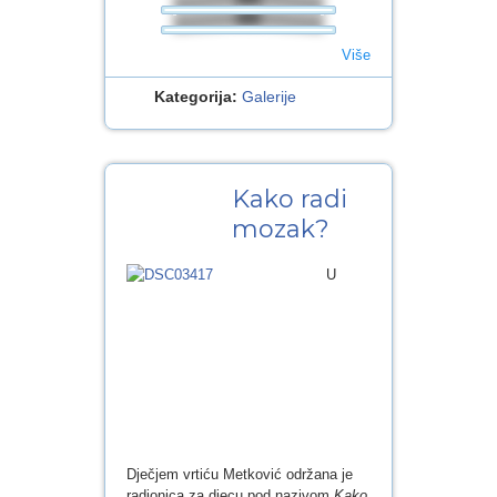
Više
Kategorija:
Galerije
12
Kako radi
OŽU.2014
mozak?
U
Dječjem vrtiću Metković održana je
radionica za djecu pod nazivom
Kako