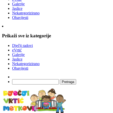
Galerije
Jaslice
Nekategorizirano
Obavijesti
Prikaži sve iz kategorije
Dječji radovi
eVrtić
Galerije
Jaslice
Nekategorizirano
Obavijesti