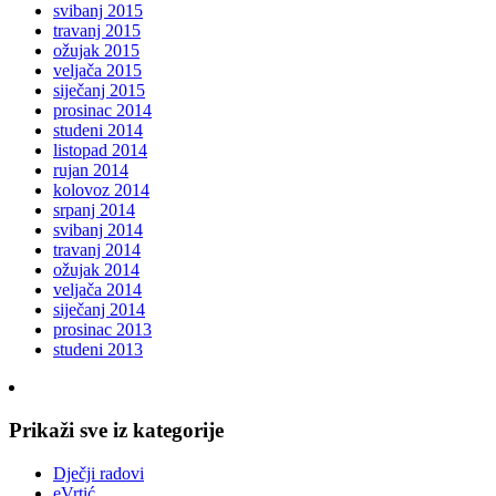
svibanj 2015
travanj 2015
ožujak 2015
veljača 2015
siječanj 2015
prosinac 2014
studeni 2014
listopad 2014
rujan 2014
kolovoz 2014
srpanj 2014
svibanj 2014
travanj 2014
ožujak 2014
veljača 2014
siječanj 2014
prosinac 2013
studeni 2013
Prikaži sve iz kategorije
Dječji radovi
eVrtić