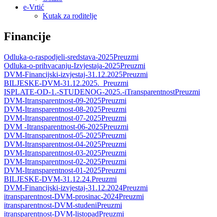
e-Vrtić
Kutak za roditelje
Financije
Odluka-o-raspodjeli-sredstava-2025
Preuzmi
Odluka-o-prihvacanju-Izvjestaja-2025
Preuzmi
DVM-Financijski-izvjestaj-31.12.2025
Preuzmi
BILJESKE-DVM-31.12.2025._
Preuzmi
ISPLATE-OD-1.-STUDENOG-2025.-iTransparentnost
Preuzmi
DVM-Itransparentnost-09-2025
Preuzmi
DVM-Itransparentnost-08-2025
Preuzmi
DVM-Itransparentnost-07-2025
Preuzmi
DVM -Itransparentnost-06-2025
Preuzmi
DVM-Itransparentnost-05-2025
Preuzmi
DVM-Itransparentnost-04-2025
Preuzmi
DVM-Itransparentnost-03-2025
Preuzmi
DVM-Itransparentnost-02-2025
Preuzmi
DVM-Itransparentnost-01-2025
Preuzmi
BILJESKE-DVM-31.12.24.
Preuzmi
DVM-Financijski-izvjestaj-31.12.2024
Preuzmi
itransparentnost-DVM-prosinac-2024
Preuzmi
itransparentnost-DVM-studeni
Preuzmi
itransparentnost-DVM-listopad
Preuzmi