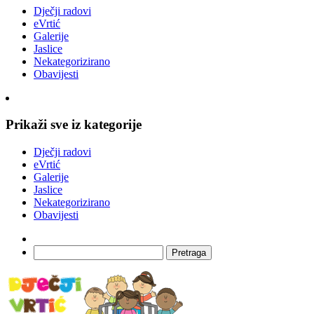
Dječji radovi
eVrtić
Galerije
Jaslice
Nekategorizirano
Obavijesti
Prikaži sve iz kategorije
Dječji radovi
eVrtić
Galerije
Jaslice
Nekategorizirano
Obavijesti