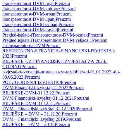
itransparentnost-DVM-rujan
Preuzmi
itransparentnost-DVM-kolovoz
Preuzmi
itransparentnost-DVM-srpanj
Preuzmi
itransparentnost-DVM-lipanj
Preuzmi
itransparentnost-DVM-svibanj
Preuzmi
itransparentnost-DVM-travanj
Preuzmi
Pregled-isplata-iTransparentnost-DVM-ozujak
Preuzmi
Pregled-isplata-iTransparentnost-DVM-veljaca-1
Preuzmi
iTransparentnost-DVM
Preuzmi
REFERENTNA-STRANICA-FINANCIJSKI-IZVJESTAJ-
2023
Preuzmi
BILJESKE-UZ-FINANCIJSKI-IZVJESTAJ-ZA-2023.-
GODINU
Preuzmi
izvjestaj-o-izvrsenju-proracana-za-razdoblje-od-01.01.2023.-do-
30.06.2023.
Preuzmi
POLUGODISNJI-IZVJESTAJ
Preuzmi
DVM-Financijski-izvjestaj-12-2022
Preuzmi
BILJESKE-DVM-31.12.22.
Preuzmi
DVM-Financijski-izvještaj-31.12.2021
Preuzmi
BILJEŠKE-DVM-31.12.21.
Preuzmi
DVM – Financijski izvještaj 31.12.2020
Preuzmi
BILJEŠKE – DVM – 31.12.20.
Preuzmi
DVM – Financijski izvještaj 2019.
Preuzmi
BILJEŠKE – DVM – 2019.
Preuzmi