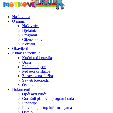
Naslovnica
O nama
Naši vrtići
Djelatnici
Programi
Cijene boravka
Kontakt
Obavijesti
Kutak za roditelje
Kućni red i pravila
Upisi
Prehrana djece
Pedagoška služba
Zdravstvena služba
Savjeti logopeda
Ostalo
Dokumenti
Opći akti vrtića
Godišnji planovi i programi rada
Financije
Pravo na pristup informacijama
Ostalo