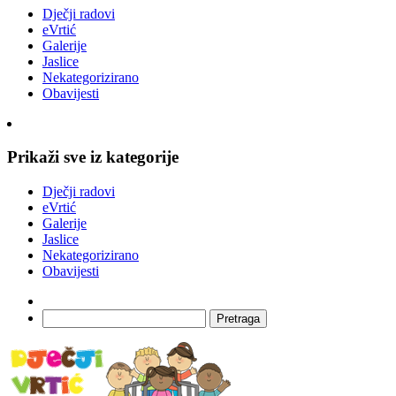
Dječji radovi
eVrtić
Galerije
Jaslice
Nekategorizirano
Obavijesti
Prikaži sve iz kategorije
Dječji radovi
eVrtić
Galerije
Jaslice
Nekategorizirano
Obavijesti