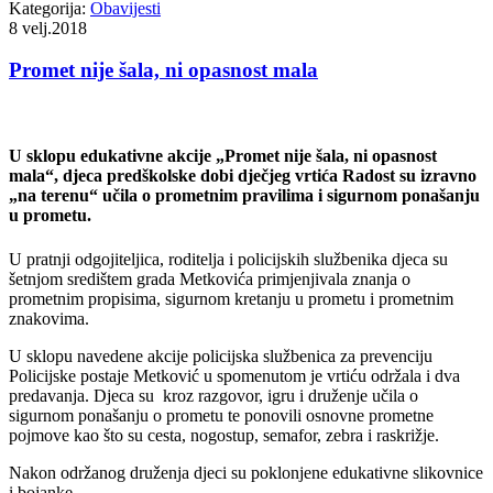
Kategorija:
Obavijesti
8
velj.2018
Promet nije šala, ni opasnost mala
U sklopu edukativne akcije „Promet nije šala, ni opasnost
mala“, djeca predškolske dobi dječjeg vrtića Radost su izravno
„na terenu“ učila o prometnim pravilima i sigurnom ponašanju
u prometu.
U pratnji odgojiteljica, roditelja i policijskih službenika djeca su
šetnjom središtem grada Metkovića primjenjivala znanja o
prometnim propisima, sigurnom kretanju u prometu i prometnim
znakovima.
U sklopu navedene akcije policijska službenica za prevenciju
Policijske postaje Metković u spomenutom je vrtiću održala i dva
predavanja. Djeca su kroz razgovor, igru i druženje učila o
sigurnom ponašanju o prometu te ponovili osnovne prometne
pojmove kao što su cesta, nogostup, semafor, zebra i raskrižje.
Nakon održanog druženja djeci su poklonjene edukativne slikovnice
i bojanke.