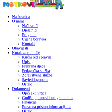
Naslovnica
O nama
Naši vrtići
Djelatnici
Programi
Cijene boravka
Kontakt
Obavijesti
Kutak za roditelje
Kućni red i pravila
Upisi
Prehrana djece
Pedagoška služba
Zdravstvena služba
Savjeti logopeda
Ostalo
Dokumenti
Opći akti vrtića
Godišnji planovi i programi rada
Financije
Pravo na pristup informacijama
Ostalo