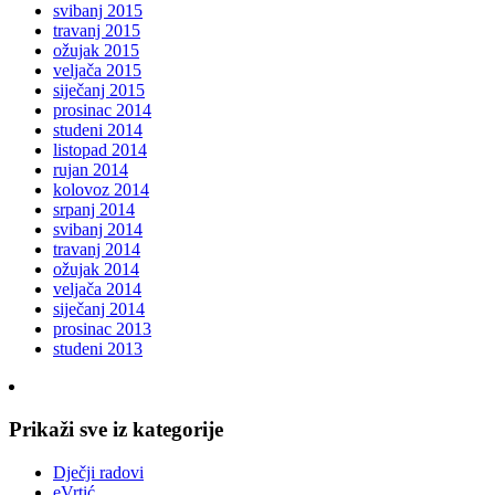
svibanj 2015
travanj 2015
ožujak 2015
veljača 2015
siječanj 2015
prosinac 2014
studeni 2014
listopad 2014
rujan 2014
kolovoz 2014
srpanj 2014
svibanj 2014
travanj 2014
ožujak 2014
veljača 2014
siječanj 2014
prosinac 2013
studeni 2013
Prikaži sve iz kategorije
Dječji radovi
eVrtić