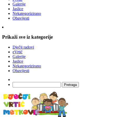
Galerije
Jaslice
Nekategorizirano
Obavijesti
Prikaži sve iz kategorije
Dječji radovi
eVrtić
Galerije
Jaslice
Nekategorizirano
Obavijesti