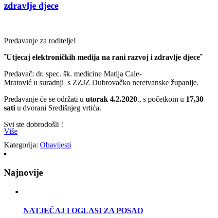
zdravlje djece
Predavanje za roditelje!
˝Utjecaj elektroničkih medija na rani razvoj i zdravlje djece˝
Predavač: dr. spec. šk. medicine Matija Cale-
Mratović u suradnji s ZZJZ Dubrovačko neretvanske županije.
Predavanje će se održati u
utorak 4.2.2020
., s početkom u
17,30
sati
u dvorani Središnjeg vrtića.
Svi ste dobrodošli !
Više
Kategorija:
Obavijesti
Najnovije
NATJEČAJ I OGLASI ZA POSAO