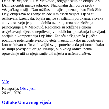
Dana 26. veljače, u DV Metković , odgojne skupine obilježile su
Dan ružičastih majica odnosno Nacionalni dan borbe protiv
vršnjačkog nasilja. Dan ružičastih majica, poznatiji kao Pink Shirt
Day, obilježava se zadnje srijede u mjesecu veljači. Djeca su
oslikavala, izrezivala, bojala majice s različitim porukama, a svaka
aktivnost svoju je puninu dobila uz primjerena obrazloženja
psihologinje DV Metković. Radionice su održane s ciljem
osvještavanja djece o neprihvatljivim oblicima ponašanja i razvijanja
socijalnih kompetencija i vještina. Zadaća našeg vrtića je jačati
pozitivne potencijale svakog djeteta, naučiti ih kako na pozitivan i
konstruktivan način zadovoljiti svoje potrebe, a da pri tome nikako
ne smiju povrijediti druge. Nasilje, bilo kojeg oblika, nema
opravdanje niti za njega smije biti mjesta u našem društvu.
Više
Kategorija:
Obavijesti
26
velj.2020
Odluke Upravnog vijeća