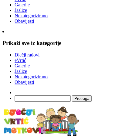
Galerije
Jaslice
Nekategorizirano
Obavijesti
Prikaži sve iz kategorije
Dječji radovi
eVrtić
Galerije
Jaslice
Nekategorizirano
Obavijesti