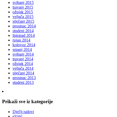
svibanj 2015
travanj 2015
ožujak 2015
veljača 2015
siječanj 2015
prosinac 2014
studeni 2014
listopad 2014
rujan 2014
kolovoz 2014
srpanj 2014
svibanj 2014
travanj 2014
ožujak 2014
veljača 2014
siječanj 2014
prosinac 2013
studeni 2013
Prikaži sve iz kategorije
Dječji radovi
eVrtić