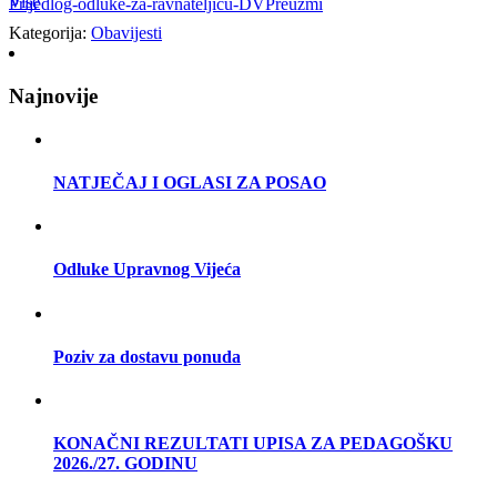
Više
Prijedlog-odluke-za-ravnateljicu-DV
Preuzmi
Kategorija:
Obavijesti
Najnovije
NATJEČAJ I OGLASI ZA POSAO
Odluke Upravnog Vijeća
Poziv za dostavu ponuda
KONAČNI REZULTATI UPISA ZA PEDAGOŠKU
2026./27. GODINU