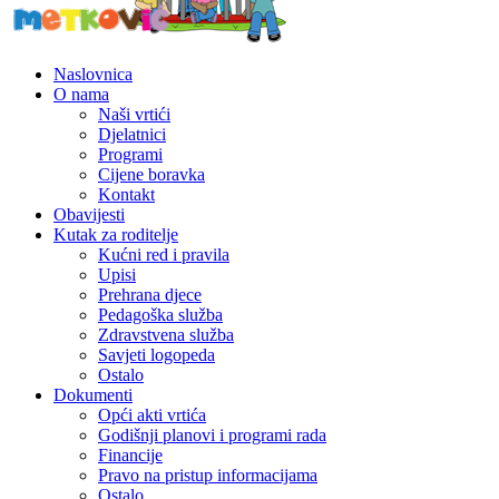
Naslovnica
O nama
Naši vrtići
Djelatnici
Programi
Cijene boravka
Kontakt
Obavijesti
Kutak za roditelje
Kućni red i pravila
Upisi
Prehrana djece
Pedagoška služba
Zdravstvena služba
Savjeti logopeda
Ostalo
Dokumenti
Opći akti vrtića
Godišnji planovi i programi rada
Financije
Pravo na pristup informacijama
Ostalo