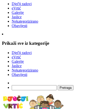
Dječji radovi
eVrtić
Galerije
Jaslice
Nekategorizirano
Obavijesti
Prikaži sve iz kategorije
Dječji radovi
eVrtić
Galerije
Jaslice
Nekategorizirano
Obavijesti