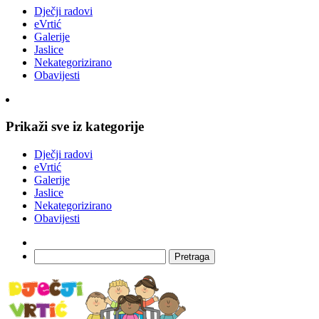
Dječji radovi
eVrtić
Galerije
Jaslice
Nekategorizirano
Obavijesti
Prikaži sve iz kategorije
Dječji radovi
eVrtić
Galerije
Jaslice
Nekategorizirano
Obavijesti