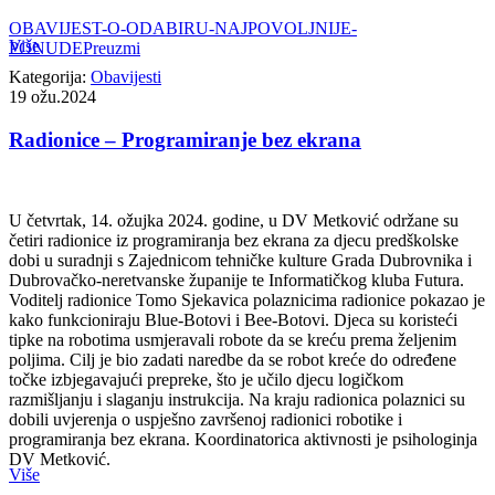
OBAVIJEST-O-ODABIRU-NAJPOVOLJNIJE-
Više
PONUDE
Preuzmi
Kategorija:
Obavijesti
19
ožu.2024
Radionice – Programiranje bez ekrana
U četvrtak, 14. ožujka 2024. godine, u DV Metković održane su
četiri radionice iz programiranja bez ekrana za djecu predškolske
dobi u suradnji s Zajednicom tehničke kulture Grada Dubrovnika i
Dubrovačko-neretvanske županije te Informatičkog kluba Futura.
Voditelj radionice Tomo Sjekavica polaznicima radionice pokazao je
kako funkcioniraju Blue-Botovi i Bee-Botovi. Djeca su koristeći
tipke na robotima usmjeravali robote da se kreću prema željenim
poljima. Cilj je bio zadati naredbe da se robot kreće do određene
točke izbjegavajući prepreke, što je učilo djecu logičkom
razmišljanju i slaganju instrukcija. Na kraju radionica polaznici su
dobili uvjerenja o uspješno završenoj radionici robotike i
programiranja bez ekrana. Koordinatorica aktivnosti je psihologinja
DV Metković.
Više