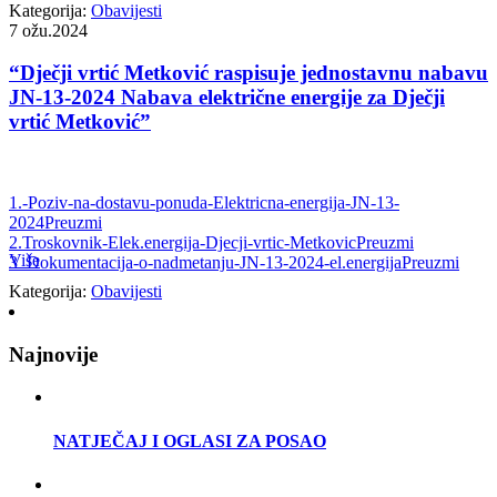
Kategorija:
Obavijesti
7
ožu.2024
“Dječji vrtić Metković raspisuje jednostavnu nabavu
JN-13-2024 Nabava električne energije za Dječji
vrtić Metković”
1.-Poziv-na-dostavu-ponuda-Elektricna-energija-JN-13-
2024
Preuzmi
2.Troskovnik-Elek.energija-Djecji-vrtic-Metkovic
Preuzmi
Više
3_Dokumentacija-o-nadmetanju-JN-13-2024-el.energija
Preuzmi
Kategorija:
Obavijesti
Najnovije
NATJEČAJ I OGLASI ZA POSAO