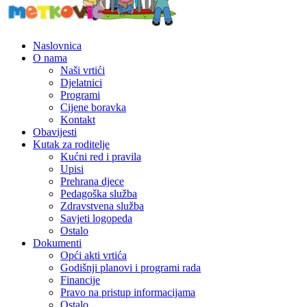
Naslovnica
O nama
Naši vrtići
Djelatnici
Programi
Cijene boravka
Kontakt
Obavijesti
Kutak za roditelje
Kućni red i pravila
Upisi
Prehrana djece
Pedagoška služba
Zdravstvena služba
Savjeti logopeda
Ostalo
Dokumenti
Opći akti vrtića
Godišnji planovi i programi rada
Financije
Pravo na pristup informacijama
Ostalo