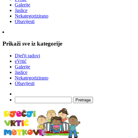
Galerije
Jaslice
Nekategorizirano
Obavijesti
Prikaži sve iz kategorije
Dječji radovi
eVrtić
Galerije
Jaslice
Nekategorizirano
Obavijesti