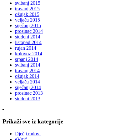
svibanj 2015
travanj 2015
ožujak 2015
veljača 2015
siječanj 2015
prosinac 2014
studeni 2014
listopad 2014
rujan 2014
kolovoz 2014
srpanj 2014
svibanj 2014
travanj 2014
ožujak 2014
veljača 2014
siječanj 2014
prosinac 2013
studeni 2013
Prikaži sve iz kategorije
Dječji radovi
eVrtić