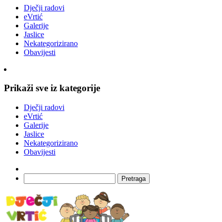
Dječji radovi
eVrtić
Galerije
Jaslice
Nekategorizirano
Obavijesti
Prikaži sve iz kategorije
Dječji radovi
eVrtić
Galerije
Jaslice
Nekategorizirano
Obavijesti