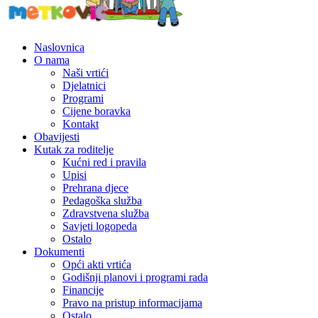
Naslovnica
O nama
Naši vrtići
Djelatnici
Programi
Cijene boravka
Kontakt
Obavijesti
Kutak za roditelje
Kućni red i pravila
Upisi
Prehrana djece
Pedagoška služba
Zdravstvena služba
Savjeti logopeda
Ostalo
Dokumenti
Opći akti vrtića
Godišnji planovi i programi rada
Financije
Pravo na pristup informacijama
Ostalo