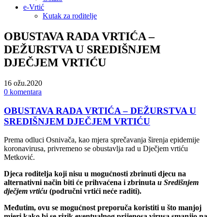
e-Vrtić
Kutak za roditelje
OBUSTAVA RADA VRTIĆA –
DEŽURSTVA U SREDIŠNJEM
DJEČJEM VRTIĆU
16
ožu.2020
0 komentara
OBUSTAVA RADA VRTIĆA – DEŽURSTVA U
SREDIŠNJEM DJEČJEM VRTIĆU
Prema odluci Osnivača, kao mjera sprečavanja širenja epidemije
koronavirusa, privremeno se obustavlja rad u Dječjem vrtiću
Metković.
Djeca roditelja koji nisu u mogućnosti zbrinuti djecu na
alternativni način biti će prihvaćena i zbrinuta
u Središnjem
dječjem vrtiću
(područni vrtići neće raditi).
Međutim, ovu se mogućnost preporuča koristiti u što manjoj
mjeri kako bi se rizik eventualnog prijenosa virusa smanjio na