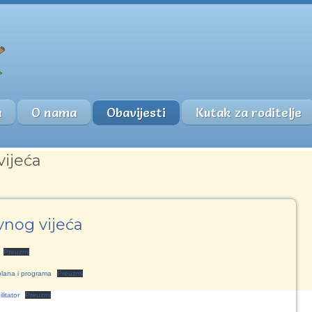
a
O nama
Obavijesti
Kutak za roditelje
ijeća
nog vijeća
Preuzmi
plana i programa
Preuzmi
litator
Preuzmi