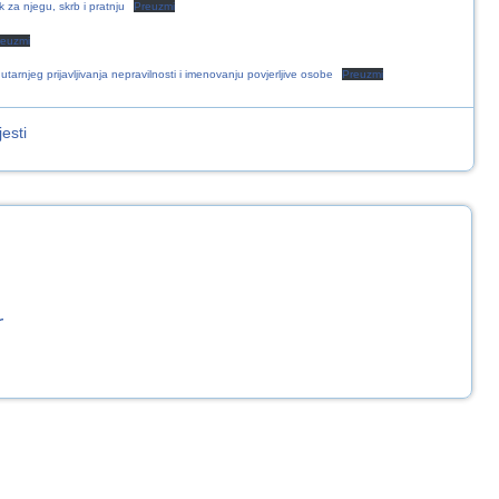
 za njegu, skrb i pratnju
Preuzmi
reuzmi
tarnjeg prijavljivanja nepravilnosti i imenovanju povjerljive osobe
Preuzmi
esti
r