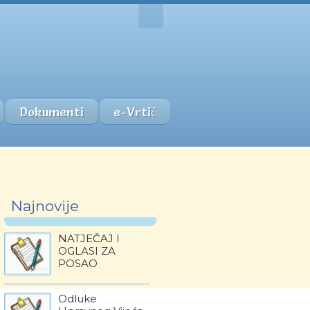
Dokumenti
e-Vrtić
Najnovije
NATJEČAJ I
OGLASI ZA
POSAO
Odluke