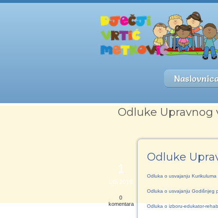
Naslovnic
Odluke Upravnog v
Odluke Uprav
1
Odluka o usvajanju Kurikuluma
LIS.2019
Odluka o usvajanju Godišnjeg 
0
komentara
Odluka o izboru-edukator-rehabi