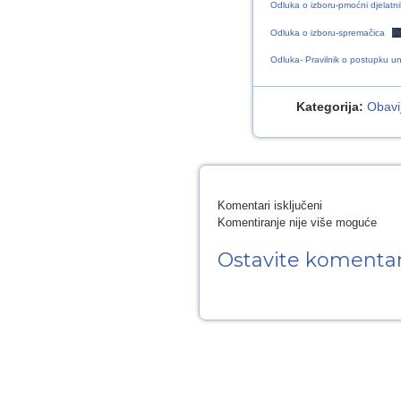
Odluka o izboru-pmoćni djelatnik
Odluka o izboru-spremačica
P
Odluka- Pravilnik o postupku unu
Kategorija:
Obavij
za
Komentari isključeni
Odluke
Komentiranje nije više moguće
Upravnog
Ostavite komenta
vijeća