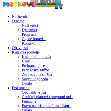
Naslovnica
O nama
Naši vrtići
Djelatnici
Programi
Cijene boravka
Kontakt
Obavijesti
Kutak za roditelje
Kućni red i pravila
Upisi
Prehrana djece
Pedagoška služba
Zdravstvena služba
Savjeti logopeda
Ostalo
Dokumenti
Opći akti vrtića
Godišnji planovi i programi rada
Financije
Pravo na pristup informacijama
Ostalo