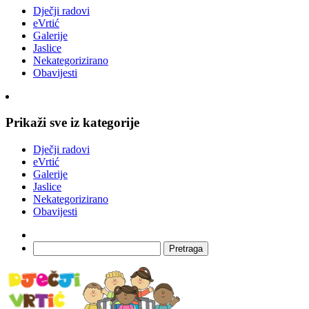
Dječji radovi
eVrtić
Galerije
Jaslice
Nekategorizirano
Obavijesti
Prikaži sve iz kategorije
Dječji radovi
eVrtić
Galerije
Jaslice
Nekategorizirano
Obavijesti