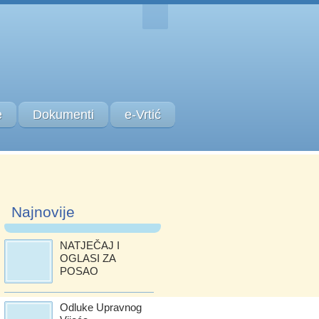
e
Dokumenti
e-Vrtić
Najnovije
NATJEČAJ I
OGLASI ZA
POSAO
Odluke Upravnog