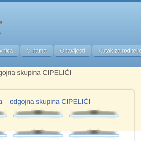
vnica
O nama
Obavijesti
Kutak za roditelj
gojna skupina CIPELIĆI
a – odgojna skupina CIPELIĆI