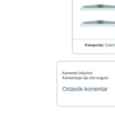
Kategorija:
Galeri
za
Komentari isključeni
Dani
Komentiranje nije više moguće
mandarina
–
Ostavite komentar
odgojna
skupina
CIPELIĆI