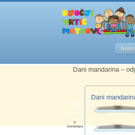
Naslo
Dani mandarina – od
Dani mandarin
20
LIS.2015
0
komentara