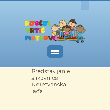
Naslovnica
Predstavljanje
O nama
slikovnice
Neretvanska
Obavijesti
lađa
Kutak za roditelje
Dokumenti