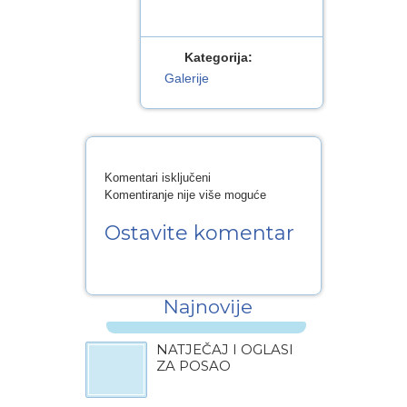
Kategorija:
Galerije
za
Komentari isključeni
Predstavljanje
Komentiranje nije više moguće
slikovnice
Ostavite komentar
Neretvanska
lađa
Najnovije
NATJEČAJ I OGLASI
ZA POSAO