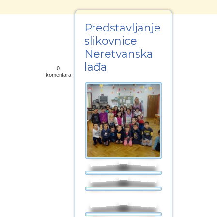
e-Vrtić
Predstavljanje
20
slikovnice
Neretvanska
PRO.2013
lađa
0
komentara