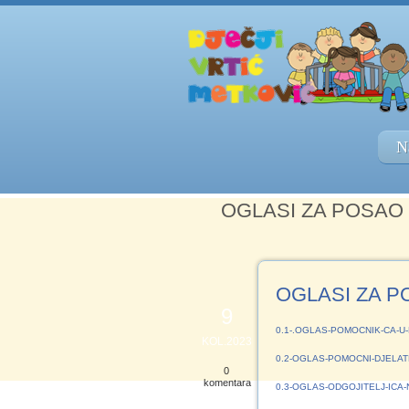
N
OGLASI ZA POSAO
OGLASI ZA 
9
0.1-.OGLAS-POMOCNIK-CA-U-
KOL.2023
0.2-OGLAS-POMOCNI-DJELATN
0
komentara
0.3-OGLAS-ODGOJITELJ-ICA