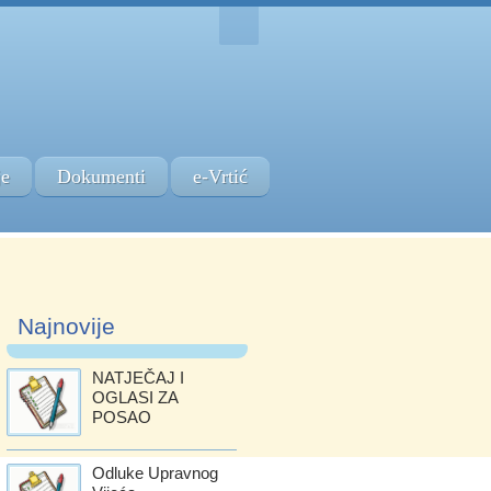
je
Dokumenti
e-Vrtić
Najnovije
NATJEČAJ I
OGLASI ZA
POSAO
Odluke Upravnog