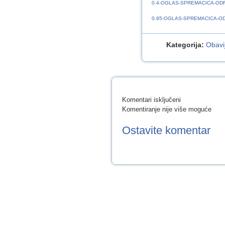
0.4-OGLAS-SPREMACICA-ODR
0.95-OGLAS-SPREMACICA-OD
Kategorija:
Obavij
za
Komentari isključeni
OGLASI
Komentiranje nije više moguće
ZA
POSAO
Ostavite komentar