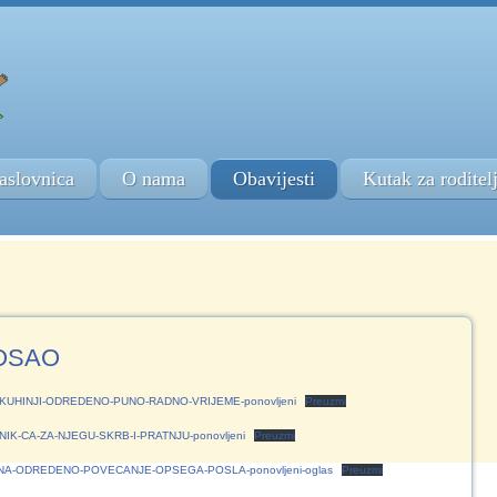
aslovnica
O nama
Obavijesti
Kutak za roditel
POSAO
KUHINJI-ODREDENO-PUNO-RADNO-VRIJEME-ponovljeni
Preuzmi
IK-CA-ZA-NJEGU-SKRB-I-PRATNJU-ponovljeni
Preuzmi
-NA-ODREDENO-POVECANJE-OPSEGA-POSLA-ponovljeni-oglas
Preuzmi