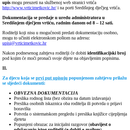
upis
mogu preuzeti na službenoj web stranici vrtića
http://www.vrticimetkovic.hr/
i na porti Središnjeg dječjeg vrtića.
Dokumentacija se predaje u uredu administratora u
Središnjem dječjem vrtiću, radnim danom od 8 – 12 sati.
Roditelji koji nisu u mogućnosti predati dokumentaciju osobno,
mogu to učiniti elektronskom poštom na adresu:
upisi@vrticimetkovic.hr
Nakon podnesenog zahtjeva roditelji će dobiti
identifikacijski broj
pod kojim će moći pronaći svoje dijete na objavljenim popisima.
II.
Za djecu koja se
prvi put upisuju
popunjenom zahtjevu prilažu
se sljedeći dokumenti:
OBVEZNA DOKUMENTACIJA
Preslika rodnog lista (bez obzira na datum izdavanja)
Preslika osobnih iskaznica oba roditelja ili potvrda o prijavi
boravišta
Potvrda o sistematskom pregledu i preslika knjižice cijepljenja
djeteta
Popunjeni obrazac za inicijalni razgovor (
obavijest o
održavanju istog roditelji će dobiti e-mailom
).