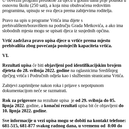
U obvezni program predškole za djecu u godini dana prije polaska u
osnovnu školu (250 sati), a koja nisu obuhvaćena redovitim
programima, upisuju se sva djeca prema zahtjevima roditelja.
Pravo na upis u programe Vrtića ima dijete s
prebivalištem/boravištem na području Grada Metkovića, a ako ima
slobodnih mjesta mogu se upisati djeca iz susjednih općina.
Vrtić zadržava pravo upisa djece u vrtiće prema mjestu
prebivališta zbog povećanja postojećih kapaciteta vrtića.
VI.
Rezultati upisa
će biti
objavljeni pod identifikacijskim brojem
djeteta
do 28. svibnja 2022. godine
na oglasnicima Središnjeg
dječjeg vrtića i Područnih odjela kao i službenim stranicama Vrtića.
Zahtjevi zaprimljene nakon roka i prijave s nepotpunom
dokumentacijom neće se razmatrati.
Rok za prigovore
na rezultate upisa je
od 29. svibnja do 05.
lipnja 2022
. godine, a
konačni rezultati
upisa bit će objavljeni
do
10. lipnja 2022. godine
.
Sve informacije u vezi upisa mogu se dobiti na kontakt telefone:
681-515, 681-877 svakog radnog dana, u vremenu od 8:00 do