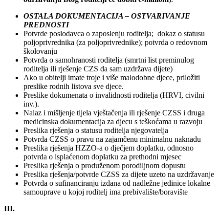
OSTALA DOKUMENTACIJA – OSTVARIVANJE
PREDNOSTI
Potvrde poslodavca o zaposlenju roditelja; dokaz o statusu
poljoprivrednika (za poljoprivrednike); potvrda o redovnom
školovanju
Potvrda o samohranosti roditelja (smrtni list preminulog
roditelja ili rješenje CZS da sam uzdržava dijete)
Ako u obitelji imate troje i više malodobne djece, priložiti
preslike rodnih listova sve djece.
Preslike dokumenata o invalidnosti roditelja (HRVI, civilni
inv.).
Nalaz i mišljenje tijela vještačenja ili rješenje CZSS i druga
medicinska dokumentacija za djecu s teškoćama u razvoju
Preslika rješenja o statusu roditelja njegovatelja
Potvrda CZSS o pravu na zajamčenu minimalnu naknadu
Preslika rješenja HZZO-a o dječjem doplatku, odnosno
potvrda o isplaćenom doplatku za prethodni mjesec
Preslika rješenja o produženom porodiljnom dopustu
Preslika rješenja/potvrde CZSS za dijete uzeto na uzdržavanje
Potvrda o sufinanciranju izdana od nadležne jedinice lokalne
samouprave u kojoj roditelj ima prebivalište/boravište
III.