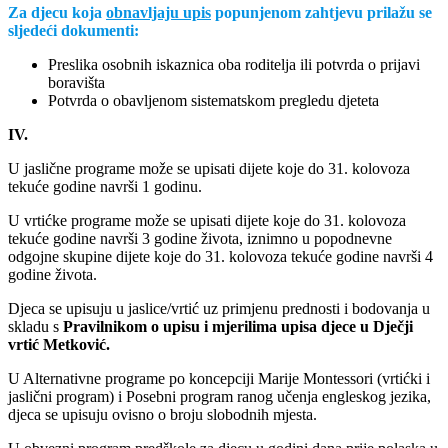
Za djecu koja
obnavljaju upis
popunjenom zahtjevu prilažu se
sljedeći dokumenti:
Preslika osobnih iskaznica oba roditelja ili potvrda o prijavi
boravišta
Potvrda o obavljenom sistematskom pregledu djeteta
IV.
U jaslične programe može se upisati dijete koje do 31. kolovoza
tekuće godine navrši 1 godinu.
U vrtićke programe može se upisati dijete koje do 31. kolovoza
tekuće godine navrši 3 godine života, iznimno u popodnevne
odgojne skupine dijete koje do 31. kolovoza tekuće godine navrši 4
godine života.
Djeca se upisuju u jaslice/vrtić uz primjenu prednosti i bodovanja u
skladu s
Pravilnikom o upisu i mjerilima upisa djece u Dječji
vrtić Metković.
U Alternativne programe po koncepciji Marije Montessori (vrtićki i
jaslični program) i Posebni program ranog učenja engleskog jezika,
djeca se upisuju ovisno o broju slobodnih mjesta.