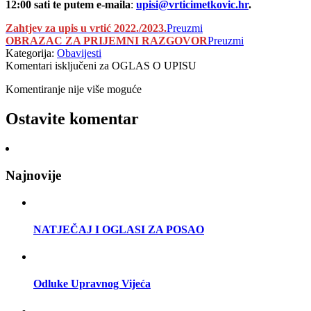
12:00 sati te putem e-maila
:
upisi@vrticimetkovic.hr
.
Zahtjev za upis u vrtić 2022./2023.
Preuzmi
OBRAZAC ZA PRIJEMNI RAZGOVOR
Preuzmi
Kategorija:
Obavijesti
Komentari isključeni
za OGLAS O UPISU
Komentiranje nije više moguće
Ostavite komentar
Najnovije
NATJEČAJ I OGLASI ZA POSAO
Odluke Upravnog Vijeća