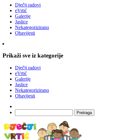
Dječji radovi
eVrtić
Galerije
Jaslice
Nekategorizirano
Obavijesti
Prikaži sve iz kategorije
Dječji radovi
eVrtić
Galerije
Jaslice
Nekategorizirano
Obavijesti