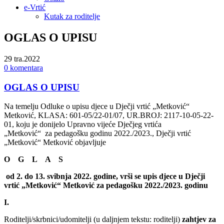
e-Vrtić
Kutak za roditelje
OGLAS O UPISU
29
tra.2022
0 komentara
OGLAS O UPISU
Na temelju Odluke o upisu djece u Dječji vrtić „Metković“
Metković, KLASA: 601-05/22-01/07, UR.BROJ: 2117-10-05-22-
01, koju je donijelo Upravno vijeće Dječjeg vrtića
„Metković“ za pedagošku godinu 2022./2023., Dječji vrtić
„Metković“ Metković objavljuje
O G L A S
od 2. do 13. svibnja 2022. godine, vrši se upis djece u Dječji
vrtić „Metković“ Metković za pedagošku 2022./2023. godinu
I.
Roditelji/skrbnici/udomitelji (u daljnjem tekstu: roditelji)
zahtjev za