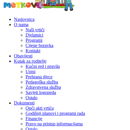
Naslovnica
O nama
Naši vrtići
Djelatnici
Programi
Cijene boravka
Kontakt
Obavijesti
Kutak za roditelje
Kućni red i pravila
Upisi
Prehrana djece
Pedagoška služba
Zdravstvena služba
Savjeti logopeda
Ostalo
Dokumenti
Opći akti vrtića
Godišnji planovi i programi rada
Financije
Pravo na pristup informacijama
Ostalo